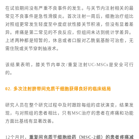
在试验期间没有严重不良事件的发生。与关节内注射相关的最
常见不良事件是急性滑膜炎。首次注射一周后，细胞治疗组比
对照组更常发生轻度至中度症状性膝关节积液，但没有显着差
异。疼痛是第二常见的不良反应，但组间未达到统计学差异。
上述两种都是短暂的，休息或者口服对乙酰氨基酚可治愈，无
需住院或关节穿刺抽液术。
该结果表明，膝关节内单次/重复注射UC-MSCs是安全可行
的。
02. 多次注射脐带间充质干细胞获得良好的临床结局
研究人员在整个研究过程中及时跟踪每组的症状演变，结果发
现，与对照组的患者相比，只有MSC治疗的患者在疼痛和功能
方面比基线有显著改善。
12个月时，
重复间充质干细胞给药（MSC-2组）的患者疼痛减