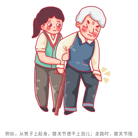
例如，从凳子上起身，膝关节使不上劲儿；走路时，膝关节隐