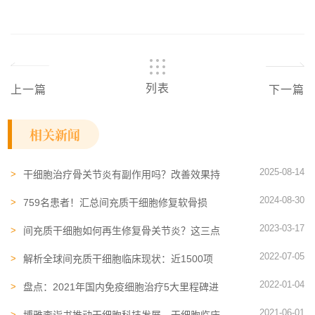
列表
上一篇
下一篇
相关新闻
2025-08-14
干细胞治疗骨关节炎有副作用吗？改善效果持
续多久？最新文献解答
2024-08-30
759名患者！汇总间充质干细胞修复软骨损
伤、肌腱损伤及骨损伤的临床实践
2023-03-17
间充质干细胞如何再生修复骨关节炎？这三点
告诉你答案
2022-07-05
解析全球间充质干细胞临床现状：近1500项
试验，适应症分布广泛
2022-01-04
盘点：2021年国内免疫细胞治疗5大里程碑进
展
2021-06-01
博雅李诣书推动干细胞科技发展，干细胞临床