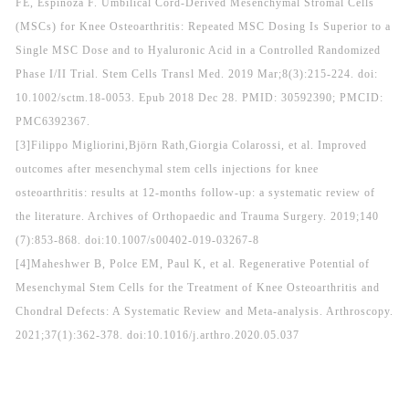
FE, Espinoza F. Umbilical Cord-Derived Mesenchymal Stromal Cells
(MSCs) for Knee Osteoarthritis: Repeated MSC Dosing Is Superior to a
Single MSC Dose and to Hyaluronic Acid in a Controlled Randomized
Phase I/II Trial. Stem Cells Transl Med. 2019 Mar;8(3):215-224. doi:
10.1002/sctm.18-0053. Epub 2018 Dec 28. PMID: 30592390; PMCID:
PMC6392367.
[3]Filippo Migliorini,Björn Rath,Giorgia Colarossi, et al. Improved
outcomes after mesenchymal stem cells injections for knee
osteoarthritis: results at 12-months follow-up: a systematic review of
the literature. Archives of Orthopaedic and Trauma Surgery. 2019;140
(7):853-868. doi:10.1007/s00402-019-03267-8
[4]Maheshwer B, Polce EM, Paul K, et al. Regenerative Potential of
Mesenchymal Stem Cells for the Treatment of Knee Osteoarthritis and
Chondral Defects: A Systematic Review and Meta-analysis. Arthroscopy.
2021;37(1):362-378. doi:10.1016/j.arthro.2020.05.037