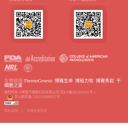
友情链接:
ThermoGenesis
博雅生命
博裕力牧
博雅秀岩
干
细胞之家
版权所有 ©博雅干细胞科技有限公司
苏ICP备2022014291号-1
苏公网安备 32021302000537号
隐私政策
法律免责条款