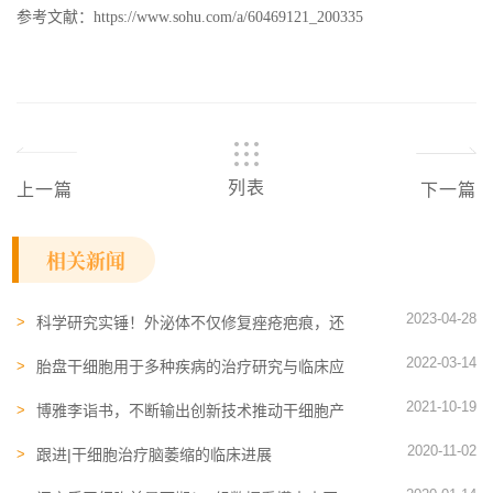
参考文献：https://www.sohu.com/a/60469121_200335
列表
上一篇
下一篇
相关新闻
2023-04-28
科学研究实锤！外泌体不仅修复痤疮疤痕，还
有潜力治疗糖尿病、癌症等
2022-03-14
胎盘干细胞用于多种疾病的治疗研究与临床应
用，在医学研究中被广泛采纳
2021-10-19
博雅李诣书，不断输出创新技术推动干细胞产
业高质量发展
2020-11-02
跟进|干细胞治疗脑萎缩的临床进展