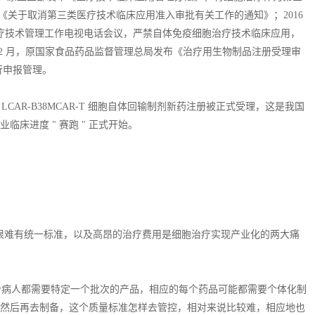
发布《关于取消第三类医疗技术临床应用准入审批有关工作的通知》；2016
医疗技术管理工作电视电话会议，严禁自体免疫细胞治疗技术临床应用，
 12 月，原国家食品药品监督管理总局发布《治疗用生物制品注册受理审
进行申报管理。
报的 LCAR-B38MCAR-T 细胞自体回输制剂新药注册被正式受理，这是我国
临床进度 " 赛跑 " 正式开始。
很难有统一标准，以及高昂的治疗费用是细胞治疗实现产业化的两大痛
个病人都需要特定一个批次的产品，相应的每个药品可能都需要个体化制
血，然后再去制备，这个质量标准怎样去管控，相对来说比较难，相应地也