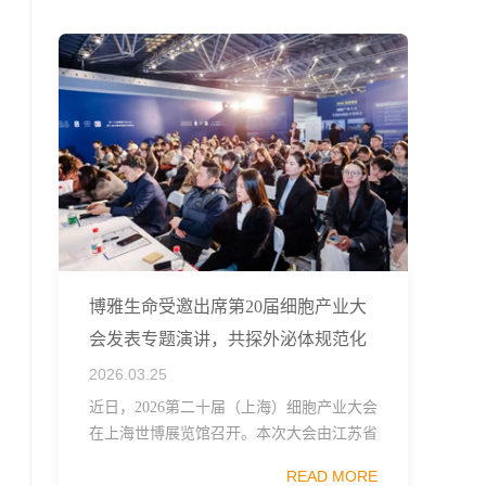
融...
博雅生命受邀出席第20届细胞产业大
会发表专题演讲，共探外泌体规范化
发展
2026.03.25
近日，2026第二十届（上海）细胞产业大会
在上海世博展览馆召开。本次大会由江苏省
生物技术协会、中国食品药品企业质量安全
READ MORE
促进会细胞医药分会、武汉东湖国家自主创