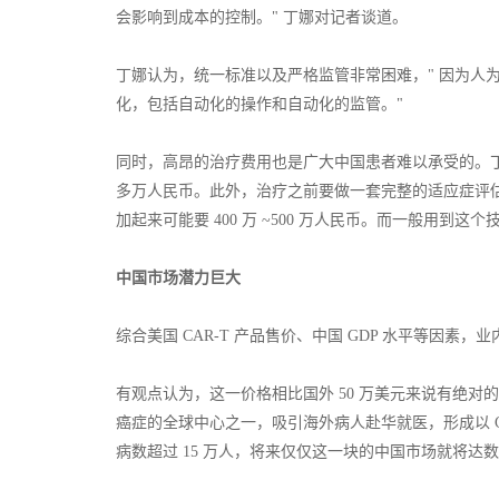
会影响到成本的控制。" 丁娜对记者谈道。
丁娜认为，统一标准以及严格监管非常困难，" 因为人
化，包括自动化的操作和自动化的监管。"
同时，高昂的治疗费用也是广大中国患者难以承受的。丁娜介绍
多万人民币。此外，治疗之前要做一套完整的适应症评
加起来可能要 400 万 ~500 万人民币。而一般用到
中
国市场潜力巨大
综合美国 CAR-T 产品售价、中国 GDP 水平等因素，业内
有观点认为，这一价格相比国外 50 万美元来说有绝对的
癌症的全球中心之一，吸引海外病人赴华就医，形成以 C
病数超过 15 万人，将来仅仅这一块的中国市场就将达