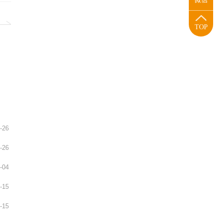
TOP
）
-26
-26
-04
-15
-15