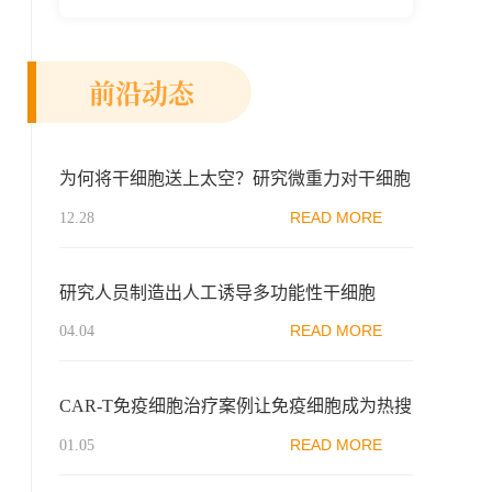
新示范区生物医药行业协会、瑞士日内瓦长
寿科学...
前沿动态
为何将干细胞送上太空？研究微重力对干细胞
影响
READ MORE
12.28
研究人员制造出人工诱导多功能性干细胞
READ MORE
04.04
CAR-T免疫细胞​治疗案例让免疫细胞成为热搜
词！
READ MORE
01.05