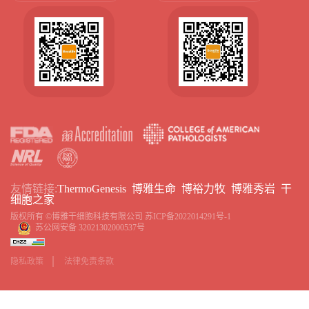
友情链接:
ThermoGenesis
博雅生命
博裕力牧
博雅秀岩
干
细胞之家
版权所有 ©博雅干细胞科技有限公司
苏ICP备2022014291号-1
苏公网安备 32021302000537号
隐私政策
法律免责条款