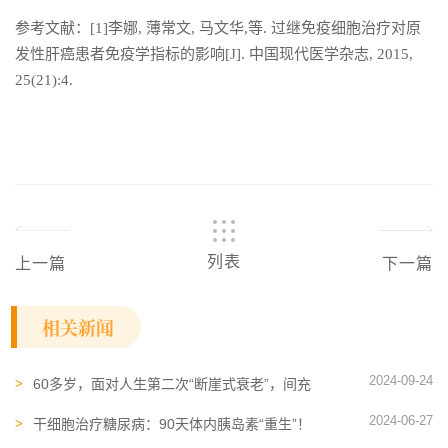
参考文献：[1]李娜, 薄常文, 马文华,等. 过继免疫细胞治疗对原
发性肝癌患者免疫学指标的影响[J]. 中国现代医学杂志, 2015,
25(21):4.
列表
上一篇
下一篇
相关新闻
2024-09-24
60多岁，面对人生第二次“断崖式衰老”，间充
质干细胞可以起到那些作用？
2024-06-27
干细胞治疗糖尿病：90天体内胰岛素“重生”！
盘点临床上的使用和成功案例