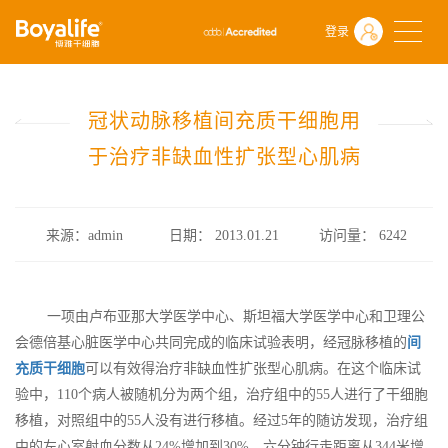
首页
什么是干细胞
前沿动态
登录
冠状动脉移植间充质干细胞用于治疗非缺血性扩张型心肌病
冠状动脉移植间充质干细胞用
于治疗非缺血性扩张型心肌病
来源：admin
日期： 2013.01.21
访问量：
6242
一项由卢布亚那大学医学中心、斯坦福大学医学中心和卫理公
会德倍基心脏医学中心共同完成的临床试验表明，经冠脉移植的
间
充质干细胞
可以有效得治疗非缺血性扩张型心肌病。在这个临床试
验中，110个病人被随机分为两个组，治疗组中的55人进行了干细胞
移植，对照组中的55人没有进行移植。经过5年的随访发现，治疗组
中的左心室射血分数从24%增加到30%，六分钟行走距离从344米增