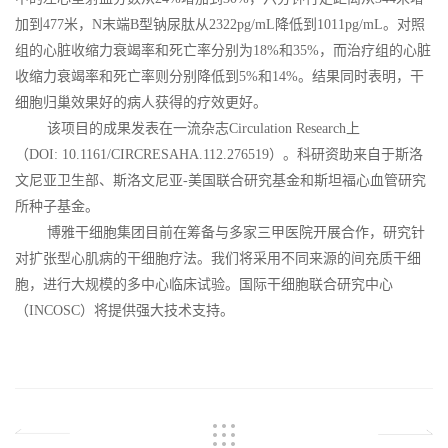
加到477米，N末端B型钠尿肽从2322pg/mL降低到1011pg/mL。对照
组的心脏收缩力衰竭率和死亡率分别为18%和35%，而治疗组的心脏
收缩力衰竭率和死亡率则分别降低到5%和14%。结果同时表明，干
细胞归巢效果好的病人获得的疗效更好。
该项目的成果发表在一流杂志Circulation Research上
（DOI: 10.1161/CIRCRESAHA.112.276519）。科研资助来自于斯洛
文尼亚卫生部、斯洛文尼亚-美国联合研究基金和斯坦福心血管研究
所种子基金。
博雅干细胞集团目前在筹备与多家三甲医院开展合作，研究针
对扩张型心肌病的干细胞疗法。我们将采用不同来源的间充质干细
胞，进行大规模的多中心临床试验。国际干细胞联合研究中心
（INCOSC）将提供强大技术支持。