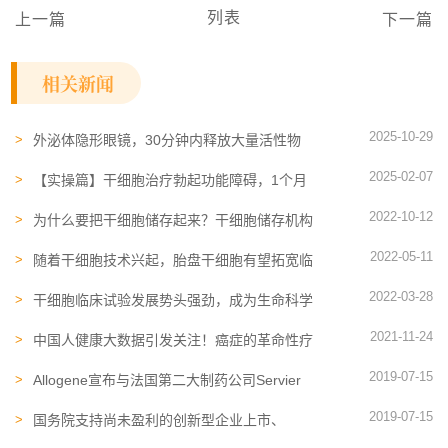
列表
上一篇
下一篇
相关新闻
2025-10-29
外泌体隐形眼镜，30分钟内释放大量活性物
质！科学家开辟眼部养护新路径
2025-02-07
【实操篇】干细胞治疗勃起功能障碍，1个月
内恢复自发勃起，效果持续12个月以上
2022-10-12
为什么要把干细胞储存起来？干细胞储存机构
怎么选？
2022-05-11
随着干细胞技术兴起，胎盘干细胞有望拓宽临
床治疗
2022-03-28
干细胞临床试验发展势头强劲，成为生命科学
最受重视领域之一
2021-11-24
中国人健康大数据引发关注！癌症的革命性疗
法是什么？
2019-07-15
Allogene宣布与法国第二大制药公司Servier
合作，率先开发异基因CAR-T癌症疗法
2019-07-15
国务院支持尚未盈利的创新型企业上市、
2018诺奖颁给癌症免疫治疗……