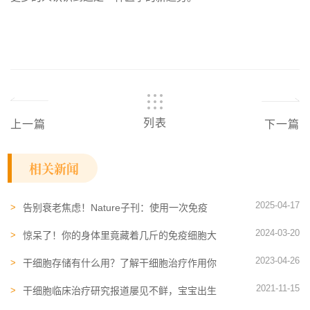
列表
上一篇
下一篇
相关新闻
2025-04-17
告别衰老焦虑！Nature子刊：使用一次免疫
细胞，即可重启代谢、运动能力，缓解炎症
2024-03-20
惊呆了！你的身体里竟藏着几斤的免疫细胞大
军，并且真的男女有别哦
2023-04-26
干细胞存储有什么用？了解干细胞治疗作用你
就知道了
2021-11-15
干细胞临床治疗研究报道屡见不鲜，宝宝出生
时有必要存储干细胞吗？