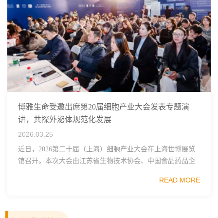
博雅生命受邀出席第20届细胞产业大会发表专题演
讲，共探外泌体规范化发展
2026.03.25
近日，2026第二十届（上海）细胞产业大会在上海世博展览
馆召开。本次大会由江苏省生物技术协会、中国食品药品企
业质量安全促进会细胞医药分会、武汉东湖国家自主创新示
READ MORE
范区生物医药行业协会、瑞士日内瓦长寿科学...