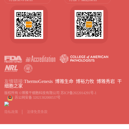
友情链接:
ThermoGenesis
博雅生命
博裕力牧
博雅秀岩
干
细胞之家
版权所有 ©博雅干细胞科技有限公司
苏ICP备2022014291号-1
苏公网安备 32021302000537号
隐私政策
法律免责条款