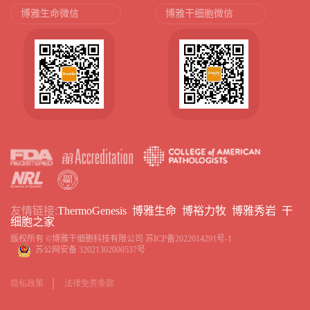
博雅生命微信
博雅干细胞微信
友情链接:
ThermoGenesis
博雅生命
博裕力牧
博雅秀岩
干
细胞之家
版权所有 ©博雅干细胞科技有限公司
苏ICP备2022014291号-1
苏公网安备 32021302000537号
隐私政策
法律免责条款