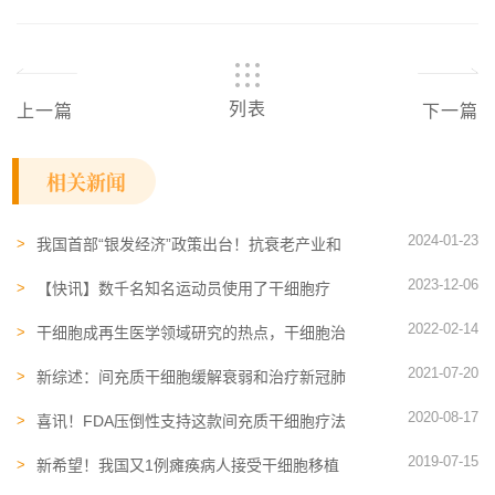
列表
上一篇
下一篇
相关新闻
2024-01-23
我国首部“银发经济”政策出台！抗衰老产业和
再生医学被点名
2023-12-06
【快讯】数千名知名运动员使用了干细胞疗
法，奥运金牌得主支持干细胞研究
2022-02-14
干细胞​成再生医学领域研究的热点，干细胞治
疗前景一片光明
2021-07-20
新综述：间充质干细胞缓解衰弱和治疗新冠肺
炎具有优越性
2020-08-17
喜讯！FDA压倒性支持这款间充质干细胞疗法
有望9月份上市
2019-07-15
新希望！我国又1例瘫痪病人接受干细胞移植
正逐渐康复