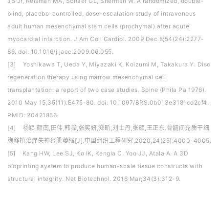
JB Jr, Reisman MA, Schaer GL, Sherman W. A randomized, double-
blind, placebo-controlled, dose-escalation study of intravenous
adult human mesenchymal stem cells (prochymal) after acute
myocardial infarction. J Am Coll Cardiol. 2009 Dec 8;54(24):2277-
86. doi: 10.1016/j.jacc.2009.06.055.
[3] Yoshikawa T, Ueda Y, Miyazaki K, Koizumi M, Takakura Y. Disc
regeneration therapy using marrow mesenchymal cell
transplantation: a report of two case studies. Spine (Phila Pa 1976).
2010 May 15;35(11):E475-80. doi: 10.1097/BRS.0b013e3181cd2cf4.
PMID: 20421856.
[4] 杨颖,颜南,田伟,韩操,张笑妍,郑昕,刘士丹,张硕,王正东.骨髓间充质干细
胞移植治疗失神经肌萎缩[J].中国组织工程研究,2020,24(25):4000-4005.
[5] Kang HW, Lee SJ, Ko IK, Kengla C, Yoo JJ, Atala A. A 3D
bioprinting system to produce human-scale tissue constructs with
structural integrity. Nat Biotechnol. 2016 Mar;34(3):312-9.