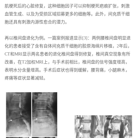
肌梗死后的心脏修复，这种细胞因子可以抑制梗死疤痕扩张，刺激
血管生成、以及为受损区域招募更多的细胞等。此外，间充质干细
胞还具有刺激内源性愈合的潜力。
再以椎间盘退化为例。一篇案例报道显示[3]：两例腰椎间盘明显退
化的患者接受了含有自体间充质干细胞的胶原海绵片移植，2年后，
CT和MRI显示两名患者的退化椎间盘得到修复，椎间真空现象有所
改善，在T2加权MRI上，与手术前相比，椎间盘的信号强度增高，
表明水分含量增高。手术后症状也得到缓解，腰背痛，小腿麻木，
疼痛等症状显著减轻。