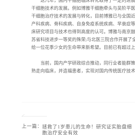
这几年，国内干细胞临床转化取得了一定的进展，
干细胞技术的发展。例如博雅干细胞牵头与吴阶平
干细胞治疗技术的发展与转化，目前博雅已与全国近
产科疾病、骨科疾病、自身免疫系统疾病、早衰症
床研究项目与技术也得到高度的认可。博雅与南京
苏省科技进步一等奖的殊荣;与北医三院合作开展了
给一位花季少女的生命带来新希望。目前已有超过
当前，国内产学研政综合推动，同行业者能群策群
熟走向临床，并造福患者，实现对国内传统医疗技
上一篇
：
拯救了1岁患儿的生命！研究证实胎盘细
胞治疗安全有效