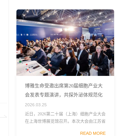
融...
博雅生命受邀出席第20届细胞产业大
会发表专题演讲，共探外泌体规范化
发展
2026.03.25
近日，2026第二十届（上海）细胞产业大会
在上海世博展览馆召开。本次大会由江苏省
生物技术协会、中国食品药品企业质量安全
READ MORE
促进会细胞医药分会、武汉东湖国家自主创