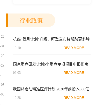
新示范区生物医药行业协会、瑞士日内瓦长
寿科学...
行业政策
-26
抗癌“登月计划”升级，拜登宣布将帮助更多肿
-31
瘤患者参与临床试验
READ MORE
10.10
-20
国家重点研发计划6个重点专项项目申报指南
-27
发布，包含“干细胞研究与器官修复”项目
READ MORE
09.03
-10
-05
我国将启动精准医疗计划 2030年前投入600亿
-06
READ MORE
10.28
-15