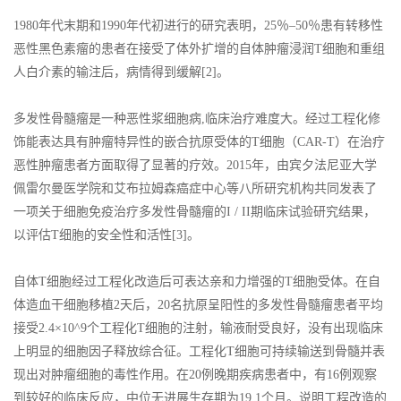
1980年代末期和1990年代初进行的研究表明，25％–50％患有转移性
恶性黑色素瘤的患者在接受了体外扩增的自体肿瘤浸润T细胞和重组
人白介素的输注后，病情得到缓解[2]。
多发性骨髓瘤是一种恶性浆细胞病,临床治疗难度大。经过工程化修
饰能表达具有肿瘤特异性的嵌合抗原受体的T细胞（CAR-T）在治疗
恶性肿瘤患者方面取得了显著的疗效。2015年，由宾夕法尼亚大学
佩雷尔曼医学院和艾布拉姆森癌症中心等八所研究机构共同发表了
一项关于细胞免疫治疗多发性骨髓瘤的I / II期临床试验研究结果，
以评估T细胞的安全性和活性[3]。
自体T细胞经过工程化改造后可表达亲和力增强的T细胞受体。在自
体造血干细胞移植2天后，20名抗原呈阳性的多发性骨髓瘤患者平均
接受2.4×10^9个工程化T细胞的注射，输液耐受良好，没有出现临床
上明显的细胞因子释放综合征。工程化T细胞可持续输送到骨髓并表
现出对肿瘤细胞的毒性作用。在20例晚期疾病患者中，有16例观察
到较好的临床反应，中位无进展生存期为19.1个月。说明工程改造的