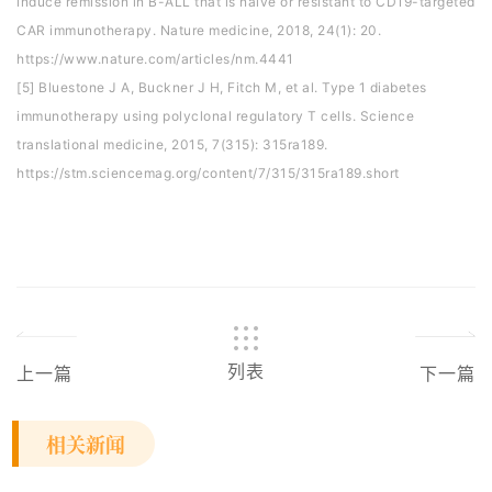
induce remission in B-ALL that is naive or resistant to CD19-targeted
CAR immunotherapy. Nature medicine, 2018, 24(1): 20.
https://www.nature.com/articles/nm.4441
[5] Bluestone J A, Buckner J H, Fitch M, et al. Type 1 diabetes
immunotherapy using polyclonal regulatory T cells. Science
translational medicine, 2015, 7(315): 315ra189.
https://stm.sciencemag.org/content/7/315/315ra189.short
列表
上一篇
下一篇
相关新闻