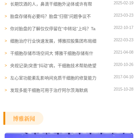
2025-02-19
长期饮酒的人，鼻滴干细胞外泌体或许有帮
助！新文献揭示可减轻酒精带来的损伤
2023-03-23
胎盘存储有必要吗？胎盘“归宿”问题争议不
断，胎盘存储成新趋势
2022-10-17
你对胎盘的了解仅仅停留在“中转站”上吗？Ta
还是一个干细胞储备库
2022-03-23
细胞治疗行业快速发展，博雅控股集团布局细
胞治疗全产业链
2021-04-08
干细胞存储市场空间大 博雅干细胞存储有什
么优势
2020-10-26
央视记录|突患“抖动”病，干细胞技术帮助绝望
的她重回健康
2017-04-10
左心室功能紊乱影响间充质干细胞的修复能力
2015-10-28
发现多能干细胞可用于治疗阿尔茨海默病
博雅新闻