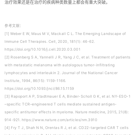
治疗效果还是在治疗的疾病种类数量上都会有重大突破。
参考文献：
[1] Weber E W, Maus M V, Mackall C L. The Emerging Landscape of
Immune Cell Therapies. Cell, 2020, 181(1): 46-62.
https://doi.org/10.1016/j.cell.2020.03.001
[2] Rosenberg S A, Yannelli J R, Yang J C, et al. Treatment of patients
with metastatic melanoma with autologous tumor-infiltrating
lymphocytes and interleukin 2. Journal of the National Cancer
Institute, 1994, 86(15): 1159-1166.
https://doi.org/10.1093/jnci/86.15.1159
[3] Rapoport A P, Stadtmauer E A, Binder-Scholl G K, et al. NY-ESO-1
–specific TCR–engineered T cells mediate sustained antigen-
specific antitumor effects in myeloma. Nature medicine, 2015, 21(8):
914-921. https://www.nature.com/articles/nm.3910
[4] Fry T J, Shah N N, Orentas R J, et al. CD22-targeted CAR T cells