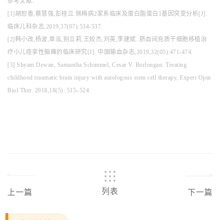
参考文献：
[1]胡恕香,蔡慧强,彭桂兰.佩梅病2家系临床及蛋白脂蛋白1基因突变分析[J].
临床儿科杂志,2019,37(07):534-537.
[2]韩小改,杨波,单泓,别立莉,王姣杰,刘英,李建斌. 脐血间充质干细胞移植治
疗小儿痉挛性脑瘫的临床研究[J]. 中国输血杂志,2019,32(05):471-474.
[3] Shyam Dewan, Samantha Schimmel, Cesar V. Borlongan. Treating
childhood traumatic brain injury with autologous stem cell therapy, Expert Opin
Biol Ther. 2018,18(5): 515–524.
列表
上一篇
下一篇