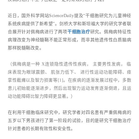
近日，国外科学网站ScienceDaily提及“干细胞研究为儿童神经
系统疾病提供了新希望”。剑桥大学和斯坦福大学的研究学者联
合展开针对佩梅病进行了两项
干细胞治疗
研究。佩梅病特征性
病理改变为神经髓鞘不能正常形成，而非其他遗传性白质脑病
那样脱髓鞘改变。
（佩梅病是一种 X连锁隐性遗传性疾病， 主要男性发病， 临
床表现为眼球震颤、 肌张力低下、 进行性运动功能障碍、痉
挛性截瘫以及智力损害等[1]。在疾病的逐渐发展过程中，多数
患儿初始能逐渐进步，然后出现智力运动发育逐渐倒退，且运
动功能障碍比智力障碍更显著。）
在利用干细胞临床研究中，研究学者对四名患有严重佩梅病的
五岁以下男孩进行了第一阶段的试验，目的是研究干细胞治疗
针对患者的长期有效性和安全性。