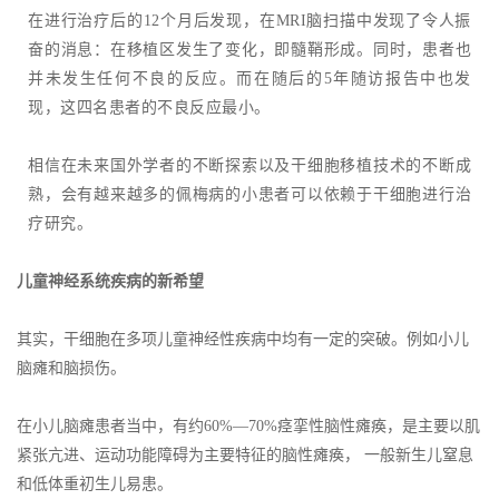
在进行治疗后的12个月后发现，在MRI脑扫描中发现了令人振
奋的消息：在移植区发生了变化，即髓鞘形成。同时，患者也
并未发生任何不良的反应。而在随后的5年随访报告中也发
现，这四名患者的不良反应最小。
相信在未来国外学者的不断探索以及干细胞移植技术的不断成
熟，会有越来越多的佩梅病的小患者可以依赖于干细胞进行治
疗研究。
儿童神经系统疾病的新希望
其实，干细胞在多项儿童神经性疾病中均有一定的突破。例如小儿
脑瘫和脑损伤。
在小儿脑瘫患者当中，有约60%—70%痉挛性脑性瘫痪，是主要以肌
紧张亢进、运动功能障碍为主要特征的脑性瘫痪， 一般新生儿窒息
和低体重初生儿易患。