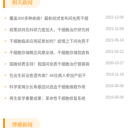
相关新闻
2022-12-06
覆盖300多种疾病！最新综述发布间充质干细
胞的价值、挑战与优化
2021-11-09
政策扶持及科研力度加大，干细胞治疗研究转
化备受关注
2021-05-14
干细胞临床应用前景如何？疫情之下间充质干
细胞治疗逐渐进入人们视野
2021-02-22
干细胞存储概念风靡全球，干细胞存储到底有
没有用？
2020-10-27
国拨经费支持！我国间充质干细胞治疗银屑病
前景可期
2019-11-18
在出生前治愈遗传病？46位病人参加产前干
细胞治疗研究
2016-05-06
科学家揭示长寿基因对造血干细胞维稳作用
2016-05-06
再生医学重要成果：革命性干细胞修复系统
博雅新闻