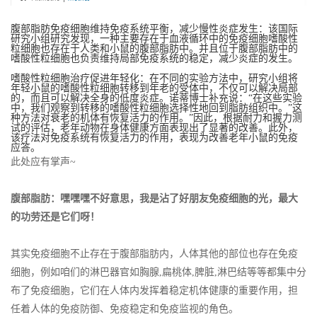
腹部脂肪免疫细胞维持免疫系统平衡，减少慢性炎症发生：该国际
研究小组研究发现，一种主要存在于血液循环中的免疫细胞嗜酸性
粒细胞也存在于人类和小鼠的腹部脂肪中。并且位于腹部脂肪中的
嗜酸性粒细胞也负责维持局部免疫系统的稳定，减少炎症的发生。
嗜酸性粒细胞治疗促进年轻化：在不同的实验方法中，研究小组将
年轻小鼠的嗜酸性粒细胞转移到年老的受体中，不仅可以解决局部
的，而且可以解决全身的低度炎症。诺蒂博士补充说：“在这些实验
中，我们观察到转移的嗜酸性粒细胞选择性地回到脂肪组织中。”这
种方法对衰老的机体有恢复活力的作用。”因此，根据耐力和握力测
试的评估，老年动物在身体健康方面表现出了显著的改善。此外，
该疗法对免疫系统有恢复活力的作用，表现为改善老年小鼠的免疫
应答。
此处应有掌声~
腹部脂肪：嘿嘿嘿不好意思，我是沾了好朋友免疫细胞的光，最大
的功劳还是它们呀！
其实免疫细胞不止存在于腹部脂肪内，人体其他的部位也存在免疫
细胞，例如咱们的淋巴器官如胸腺,扁桃体,脾脏,淋巴结等等都集中分
布了免疫细胞，它们在人体内发挥着稳定机体健康的重要作用，担
任着人体的免疫防御、免疫稳定和免疫监视的角色。