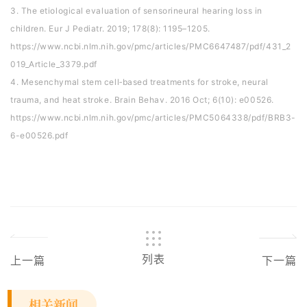
3. The etiological evaluation of sensorineural hearing loss in
children. Eur J Pediatr. 2019; 178(8): 1195–1205.
https://www.ncbi.nlm.nih.gov/pmc/articles/PMC6647487/pdf/431_2
019_Article_3379.pdf
4. Mesenchymal stem cell‐based treatments for stroke, neural
trauma, and heat stroke. Brain Behav. 2016 Oct; 6(10): e00526.
https://www.ncbi.nlm.nih.gov/pmc/articles/PMC5064338/pdf/BRB3-
6-e00526.pdf
列表
上一篇
下一篇
相关新闻