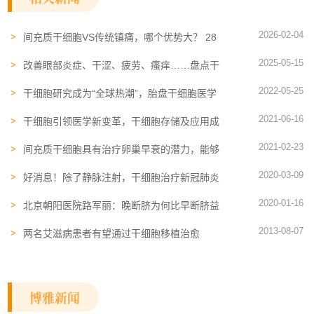
2026-02-04
间充质干细胞VS传统镇痛，哪个优势大？ 28
例临床：MSC可根源解痛
2025-05-15
改善眼部炎症、干涩、疲劳、瘙痒……盘点干
细胞外泌体修复眼部问题的最新进展
2022-05-25
干细胞研究成为“全球热潮”，胎盘干细胞医学
价值医学价值被挖掘
2021-06-16
干细胞引领医学新变革，干细胞存储及应用成
为发展的重要方向
2021-02-23
间充质干细胞具有治疗卵巢早衰的潜力，能够
改善受损的卵巢！
2020-03-09
好消息！除了静脉注射，干细胞治疗新冠肺炎
还能这样来
2020-01-16
北京朝阳医院路军丽：晚断脐为何比早断脐益
处大？
2013-08-07
两名艾滋病患者有望通过干细胞移植治愈
博雅新闻