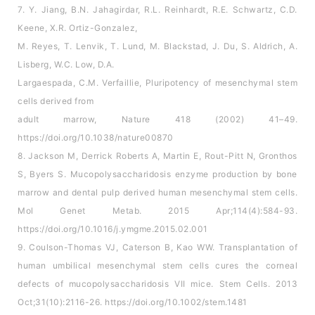
7. Y. Jiang, B.N. Jahagirdar, R.L. Reinhardt, R.E. Schwartz, C.D.
Keene, X.R. Ortiz-Gonzalez,
M. Reyes, T. Lenvik, T. Lund, M. Blackstad, J. Du, S. Aldrich, A.
Lisberg, W.C. Low, D.A.
Largaespada, C.M. Verfaillie, Pluripotency of mesenchymal stem
cells derived from
adult marrow, Nature 418 (2002) 41–49.
https://doi.org/10.1038/nature00870
8. Jackson M, Derrick Roberts A, Martin E, Rout-Pitt N, Gronthos
S, Byers S. Mucopolysaccharidosis enzyme production by bone
marrow and dental pulp derived human mesenchymal stem cells.
Mol Genet Metab. 2015 Apr;114(4):584-93.
https://doi.org/10.1016/j.ymgme.2015.02.001
9. Coulson-Thomas VJ, Caterson B, Kao WW. Transplantation of
human umbilical mesenchymal stem cells cures the corneal
defects of mucopolysaccharidosis VII mice. Stem Cells. 2013
Oct;31(10):2116-26. https://doi.org/10.1002/stem.1481