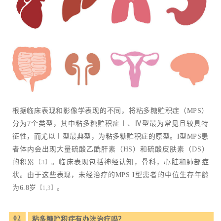
根据临床表现和影像学表现的不同，将粘多糖贮积症（MPS）
分为7个类型，其中粘多糖贮积症Ⅰ、Ⅳ型最为常见且较具特
征性，而尤以Ⅰ型最典型，为粘多糖贮积症的原型。I型MPS患
者体内会出现大量硫酸乙酰肝素（HS）和硫酸皮肤素（DS）
的积累
。临床表现包括神经认知，骨科，心脏和肺部症
【3】
状。由于这些表现，未经治疗的MPS I型患者的中位生存年龄
为6.8岁
。
【1,3】
02
粘多糖贮积症有办法治疗吗？