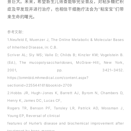
景巨大。未来，希望新生儿筛查能够完全普及，对粘多糖贮积
症及早发现并进行治疗，也相信干细胞疗法会为“粘宝宝”们带
来生命的曙光。
参考文献：
1.Neufeld E, Muenzer J, The Online Metabolic & Molecular Bases
of Inherited Disease, in: C.B.
Scriver AL; Sly WS; Valle D; Childs B; Kinzler KW; Vogelstein B.
(Ed.), The mucopolysaccharidoses, McGraw-Hill;, New York,
2001, pp. 3421–3452.
https://ommbid.mhmedical.com/content.aspx?
sectionid=225544161&bookid=2709
2.Hobbs JR, Hugh-Jones K, Barrett AJ, Byrom N, Chambers D,
Henry K, James DC, Lucas CF,
Rogers TR, Benson PF, Tansley LR, Patrick AD, Mossman J,
Young EP, Reversal of clinical
features of Hurler’s disease and biochemical improvement after
treatment by bone-marrow