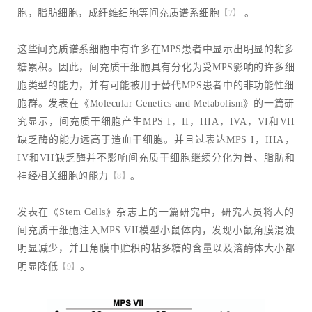
胞，脂肪细胞，成纤维细胞等间充质谱系细胞
。
【7】
这些间充质谱系细胞中有许多在MPS患者中显示出明显的粘多
糖累积。因此，间充质干细胞具有分化为受MPS影响的许多细
胞类型的能力，并有可能被用于替代MPS患者中的非功能性细
胞群。发表在《Molecular Genetics and Metabolism》的一篇研
究显示，间充质干细胞产生MPS I，II，IIIA，IVA，VI和VII
缺乏酶的能力远高于造血干细胞。并且过表达MPS I，IIIA，
IV和VII缺乏酶并不影响间充质干细胞继续分化为骨、脂肪和
神经相关细胞的能力
。
【8】
发表在《Stem Cells》杂志上的一篇研究中，研究人员将人的
间充质干细胞注入MPS VII模型小鼠体内，发现小鼠角膜混浊
明显减少，并且角膜中贮积的粘多糖的含量以及溶酶体大小都
明显降低
。
【9】