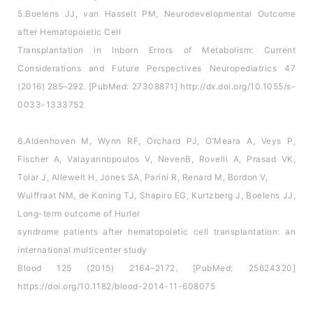
5.Boelens JJ, van Hasselt PM, Neurodevelopmental Outcome
after Hematopoietic Cell
Transplantation in Inborn Errors of Metabolism: Current
Considerations and Future Perspectives Neuropediatrics 47
(2016) 285–292. [PubMed: 27308871] http://dx.doi.org/10.1055/s-
0033-1333752
6.Aldenhoven M, Wynn RF, Orchard PJ, O’Meara A, Veys P,
Fischer A, Valayannopoulos V, NevenB, Rovelli A, Prasad VK,
Tolar J, Allewelt H, Jones SA, Parini R, Renard M, Bordon V,
Wulffraat NM, de Koning TJ, Shapiro EG, Kurtzberg J, Boelens JJ,
Long-term outcome of Hurler
syndrome patients after hematopoietic cell transplantation: an
international multicenter study
Blood 125 (2015) 2164–2172. [PubMed: 25624320]
https://doi.org/10.1182/blood-2014-11-608075