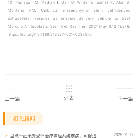
10. Flanagan M, Pathak I, Gan Q, Winter L, Emnet R, Akel S,
Montaño AM. Umbilical mesenchymal stem cell-derived
extracellular vesicles as enzyme delivery vehicle to treat
Morquio A fibroblasts. Stem Cell Res Ther. 2021 May 6;12(1):276.
https://doi.org/10.1186/s13287-021-02355-0
列表
上一篇
下一篇
相关新闻
2025-01-17
盘点干细胞外泌体治疗神经系统疾病，可促进