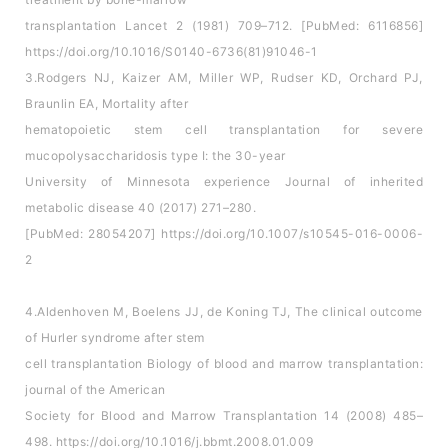
transplantation Lancet 2 (1981) 709–712. [PubMed: 6116856]
https://doi.org/10.1016/S0140-6736(81)91046-1
3.Rodgers NJ, Kaizer AM, Miller WP, Rudser KD, Orchard PJ,
Braunlin EA, Mortality after
hematopoietic stem cell transplantation for severe
mucopolysaccharidosis type I: the 30-year
University of Minnesota experience Journal of inherited
metabolic disease 40 (2017) 271–280.
[PubMed: 28054207] https://doi.org/10.1007/s10545-016-0006-
2
4.Aldenhoven M, Boelens JJ, de Koning TJ, The clinical outcome
of Hurler syndrome after stem
cell transplantation Biology of blood and marrow transplantation:
journal of the American
Society for Blood and Marrow Transplantation 14 (2008) 485–
498. https://doi.org/10.1016/j.bbmt.2008.01.009