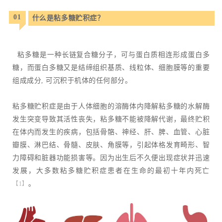
01
什么是粘多糖贮积症？
粘多糖是一种长链复合糖分子，可与蛋白质相连形成蛋白多
糖，而蛋白多糖又是结缔组织基质、线粒体、细胞膜等的重要
组成成分, 可沉积于机体的任何部分。
粘多糖贮积症是由于人体细胞的溶酶体内降解粘多糖的水解酶
发生突变导致其活性丧失，粘多糖不能被降解代谢，最终贮积
在体内而发生的疾病，包括骨骼、神经、肝、脾、血管、心脏
瓣膜、淋巴结、骨髓、皮肤、角膜等，引起体格发育畸形、智
力障碍和脏器功能损害等。因为出生后不久便出现症状并迅速
发展，大多数粘多糖贮积症患者在生命的最初十年内死亡
。
【1】