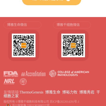
博雅生命微信
博雅干细胞微信
友情链接:
ThermoGenesis
博雅生命
博裕力牧
博雅秀岩
干
细胞之家
版权所有 ©博雅干细胞科技有限公司
苏ICP备2022014291号-1
苏公网安备 32021302000537号