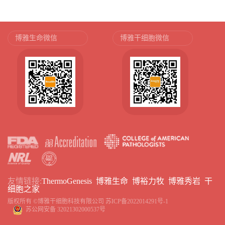
博雅生命微信
博雅干细胞微信
友情链接:
ThermoGenesis
博雅生命
博裕力牧
博雅秀岩
干
细胞之家
版权所有 ©博雅干细胞科技有限公司
苏ICP备2022014291号-1
苏公网安备 32021302000537号