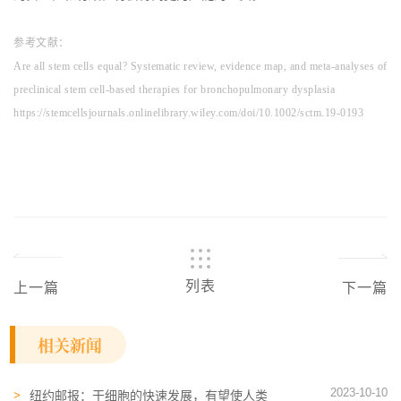
参考文献：
Are all stem cells equal? Systematic review, evidence map, and meta‐analyses of
preclinical stem cell‐based therapies for bronchopulmonary dysplasia
https://stemcellsjournals.onlinelibrary.wiley.com/doi/10.1002/sctm.19-0193
列表
上一篇
下一篇
相关新闻
2023-10-10
纽约邮报：干细胞的快速发展，有望使人类