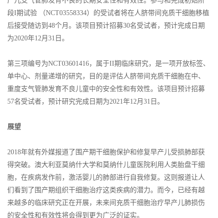
产儿支气管肺发育不良的长期安全性和有效性。参与和完成初始阶
段I期试验 （NCT03558334）的受试者将在人脐带间充质干细胞移植
后接受随访到48个月。该项目预计招募30名受试者，预计完成日期
为2020年12月31日。
第三项编号为NCT03601416，属于II期临床研究，是一项开放标签、
单中心、剂量递增的研究，目的是评估人脐带间充质干细胞在中、
重度支气管肺发育不良儿童中的安全性和有效性。该项目预计招募
57名受试者，预计研究完成日期为2021年12月31日。
展望
2018年就有外媒报道了围产期干细胞保护和修复早产儿受损肺部获
得突破。澳大利亚莫纳什大学和莫纳什儿童医院利用人类胎盘干细
胞，在疾病发作前，激活婴儿的肺部进行自我修复。这则报道让人
们看到了围产期组织干细胞治疗这类疾病的潜力。而今，已经有越
来越多的临床研究正在开展，未来间充质干细胞治疗早产儿肺损伤
的安全性和有效性将会得到更为广泛的证实。