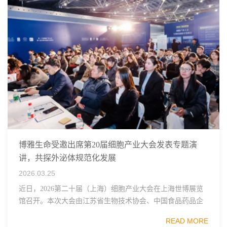
博雅生命受邀出席第20届细胞产业大会发表专题演
讲，共探外泌体规范化发展
2026.03.25
近日，2026第二十届（上海）细胞产业大会在上海世博展览
馆召开。本次大会由江苏省生物技术协会、中国食品药品企
业质量安全促进会细胞医药分会、武汉东湖国家自主创新示
READ MORE
范区生物医药行业协会、瑞士日内瓦长寿科学...