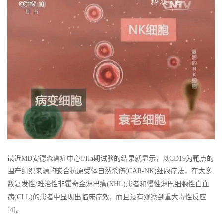
最近MD安德森癌症中心I/IIa期试验的结果就显示，以CD19为靶点的
围产组织来源的嵌合抗原受体自然杀伤(CAR-NK)细胞疗法，在大多
数复发性/难治性非霍奇金淋巴瘤(NHL)患者和慢性淋巴细胞性白血
病(CLL)的患者中显现出临床疗效，而且没有观察到重大毒性反应
[4]。