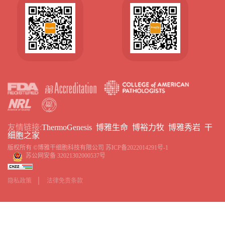
友情链接:
ThermoGenesis
博雅生命
博裕力牧
博雅秀岩
干
细胞之家
版权所有 ©博雅干细胞科技有限公司
苏ICP备2022014291号-1
苏公网安备 32021302000537号
隐私政策
法律免责条款