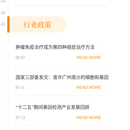
-14
新示范区生物医药行业协会、瑞士日内瓦长
-11
寿科学...
行业政策
-22
肿瘤免疫治疗成为第四种癌症治疗方法
READ MORE
08.07
国家三部委发文：准许广州南沙的细胞和基因
治疗企业经卫生健康部门备案后可依托医疗机
READ MORE
01.11
构开展限制类细胞移植治疗技术临床应用
“十二五”期间基因检测产业发展回顾
READ MORE
07.13