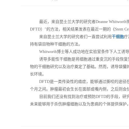
最近，来自昆士兰大学的研究者Deanne Whitworth博士等人
DFTD）"的方法，相关结果发表在最近一期的《Stem Cells a
来自昆士兰大学的研究者们一直尝试利用
干细胞
疗
持有袋目物种干细胞的方法。
Whitworth博士等人成功地在实验室条件下人工诱
诱导多能性干细胞是将细胞通过重变沉的手段恢复到
物的干细胞研究以及治疗奠定了基础。然而，诱导袋獾
长环境。
DFTD是一类传染性的癌症，能够通过撕咬的途径在
个月之间。肿瘤最初会生长在面部或嘴内侧，之后则会
目前我们还没有找到治疗或预防DFTD的手段，研究
未来能够用于杀伤肿瘤细胞以及为患病的个体提供保护