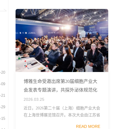
融...
-20
博雅生命受邀出席第20届细胞产业大
-09
会发表专题演讲，共探外泌体规范化
-21
发展
2026.03.25
-29
近日，2026第二十届（上海）细胞产业大会
在上海世博展览馆召开。本次大会由江苏省
-15
生物技术协会、中国食品药品企业质量安全
READ MORE
促进会细胞医药分会、武汉东湖国家自主创