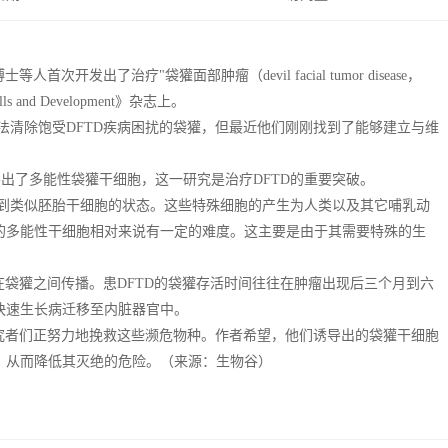
首次开发出了治疗"袋獾面部肿瘤（devil facial tumor disease，
nd Development》杂志上。
法清除饱受DFTD疾病困扰的袋獾，但最近他们刚刚找到了能够建立与维
导出了多能性袋獾干细胞，这一研究是治疗DFTD的重要突破。
类似胚胎干细胞的状态。这些特殊细胞的产生为人类以及其它哺乳动
的多能性干细胞相对来说有一定的难度。这主要是由于其需要特殊的生
袋獾之间传播。患DFTD的袋獾存活时间往往在肿瘤出现后三个月到六
快速生长病迁移至内脏器官中。
者们正努力地挽救这些濒危物种。作者希望，他们诱导出的袋獾干细胞
，从而降低其灭绝的危险。（来源：生物谷）