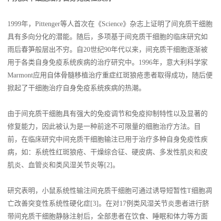
1999年，Pittenger等人首次在《Science》杂志上证明了间充质干细胞
具有多向分化的潜能。随后，多项基于间充质干细胞的临床研究如
雨后春笋般层出不穷。自20世纪90年代以来，间充质干细胞逐渐被
用于各类自身免疫系统疾病的治疗研究中。1996年，意大利科学家
Marmont应用自体骨髓移植治疗重症红斑狼疮患者取得成功，随后便
掀起了干细胞治疗自身免疫系统疾病的热潮。
由于间充质干细胞具有强大的免疫调节和免疫抑制特性以及显著的
修复能力，因此被认为是一种前途不可限量的细胞治疗方法。目
前，在临床研究中间充质干细胞输注已用于治疗多种自身免疫性疾
病，如：系统性红斑狼疮、干燥综合征、硬皮病、多发性肌炎和皮
肌炎、血管炎和类风湿关节炎等[2]。
研究表明，小鼠系统性输注间充质干细胞可通过诱导短暂性T细胞凋
亡改善突变性系统性硬化症[3]。在对17例类风湿关节炎患者进行脐
带间充质干细胞静脉注射后，全部患者在饮食、睡眠和体力等方面