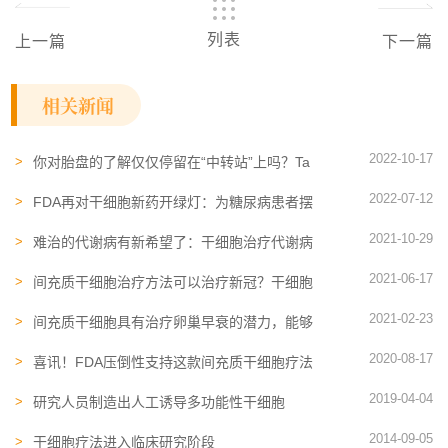
列表
上一篇
下一篇
相关新闻
2022-10-17
你对胎盘的了解仅仅停留在“中转站”上吗？Ta
还是一个干细胞储备库
2022-07-12
FDA再对干细胞新药开绿灯：为糖尿病患者摆
脱胰岛素寻求新方案！
2021-10-29
难治的代谢病有新希望了：干细胞治疗代谢病
被纳入国家重点专项
2021-06-17
间充质干细胞治疗方法可以治疗新冠？干细胞
居然有这么大的作用？
2021-02-23
间充质干细胞具有治疗卵巢早衰的潜力，能够
改善受损的卵巢！
2020-08-17
喜讯！FDA压倒性支持这款间充质干细胞疗法
有望9月份上市
2019-04-04
研究人员制造出人工诱导多功能性干细胞
2014-09-05
干细胞疗法进入临床研究阶段