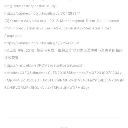
long-term retrospective study.
https://pubmed.ncbi.nlm.nih.gov/30428931/
[3]Kentaro Akiyama et al. 2012. Mesenchymal-Stem-Cell-Induced
Immunoregulation Involves FAS-Ligand-/FAS-Mediated T Cell
Apoptosis.
https://pubmed.ncbi.nlm.nih.gov/22542159/
[4]王黎明等. 2010. 脐带间充质干细胞治疗17例类风湿性关节炎患者的临床
疗效观察.
https://kns.cnki.net/KCMS/detail/detail.aspx?
dbcode=CJFQ&dbname=CJFD2010&filename=ZMXZ201007020&v
=MjcwMjZZUzdEaDFUM3FUcldNMUZyQ1VSN3FmYitSdkZ5N2dVcjN
BUHlEVGRMRzRIOUhNcUk5SFpJUjhlWDFMdXg=