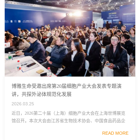
博雅生命受邀出席第20届细胞产业大会发表专题演
讲，共探外泌体规范化发展
2026.03.25
近日，2026第二十届（上海）细胞产业大会在上海世博展览
馆召开。本次大会由江苏省生物技术协会、中国食品药品企
业质量安全促进会细胞医药分会、武汉东湖国家自主创新示
READ MORE
范区生物医药行业协会、瑞士日内瓦长寿科学...