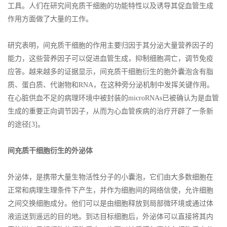
工具。人们在研究间充质干细胞的功能特性以及诱导其促血管生成
作用方面做了大量的工作。
研究表明，间充质干细胞的作用主要归因于其分泌大量营养因子的
能力，这些营养因子可以促进血管生成，抑制细胞凋亡，调节免疫
应答。越来越多的证据显示，间充质干细胞衍生的胞外囊泡含有脂
质、蛋白质、代谢物和RNA，在这种旁分泌机制中发挥关键作用。
在心脏供血不足的病理环境中被封装的microRNAs已被确认为是血管
生成的重要正向调节因子，从而为心血管疾病的治疗开辟了一条新
的途径[3]。
间充质干细胞衍生的外泌体
外泌体，是携带大量生物活性分子的小囊泡，它们由大多数细胞在
正常和病理生理条件下产生，并作为细胞间的网络信使，允许细胞
之间交换细胞成分。他们可以是由细胞释放到局部微环境或通过体
液运送到遥远的目的地。到达目标细胞后，外泌体可以直接将其内