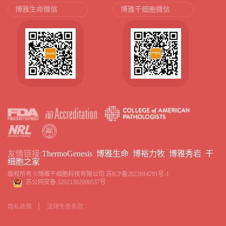
博雅生命微信
博雅干细胞微信
友情链接:
ThermoGenesis
博雅生命
博裕力牧
博雅秀岩
干
细胞之家
版权所有 ©博雅干细胞科技有限公司
苏ICP备2022014291号-1
苏公网安备 32021302000537号
隐私政策
法律免责条款