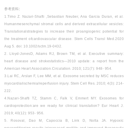
参考资料：
1.Timo Z. Nazari‐Shafti ,Sebastian Neuber, Ana Garcia Duran, et al.
Humanmesenchymal stromal cells and derived extracellular vesicles:
Translationalstrategies to increase their proangiogenic potential for
the treatment ofcardiovascular disease. Stem Cells Transl Med
.2020
Aug 5. doi: 10.1002/sctm
.19-0432.
2. Lloyd‐JonesD, Adams RJ, Brown TM, et al. Executive summary:
heart disease and strokestatistics—2010 update: a report from the
American Heart Association.Circulation. 2010; 121(7): 948‐ 954.
3.Lai RC, Arslan F, Lee MM, et al. Exosome secreted by MSC reduces
myocardialischemia/reperfusion injury. Stem Cell Res. 2010; 4(3): 214‐
222.
4.Nazari‐Shafti TZ, Stamm C, Falk V, Emmert MY. Exosomes for
cardioprotection:are we ready for clinical translation? Eur Heart J.
2019; 40(12): 953‐ 956.
5. RosovaI, Dao M, Capoccia B, Link D, Nolta JA. Hypoxic