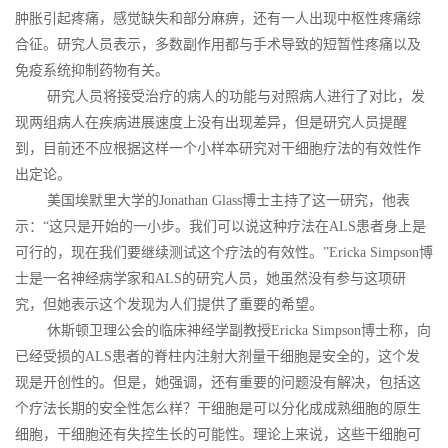
肿胀引起疼痛，感觉缺失和部分麻痹，还有一人出现中枢性疼痛综
合征。研究人员表示，多数副作用都与手术导致的短暂性疼痛以及
免疫系统抑制药物有关。
研究人员将接受治疗的病人的功能与对照病人进行了对比，发
现两组病人在疾病进展速度上没有出现差异，但是研究人员提醒
到，目前还不应根据这样一个小样本研究对干细胞疗法的有效性作
出定论。
美国埃默里大学的Jonathan Glass博士主持了这一研究，他表
示：“这只是开始的一小步。我们可以说这种疗法在ALS患者身上是
可行的，现在我们要继续测试这个疗法的有效性。”Ericka Simpson博
士是一名神经病学家和ALS的研究人员，她虽然没有参与这项研
究，但她表示这个发现为人们提供了重要的希望。
休斯顿卫理公会的临床神经学副教授Ericka Simpson博士称，向
已经受损的ALS患者的脊柱内注射大剂量干细胞是安全的，这个发
现是开创性的。但是，她强调，还有重要的问题没有解决，包括这
个疗法长期的安全性怎么样？干细胞是可以分化成成熟细胞的原生
细胞，干细胞还有失控生长的可能性。理论上来说，这些干细胞可