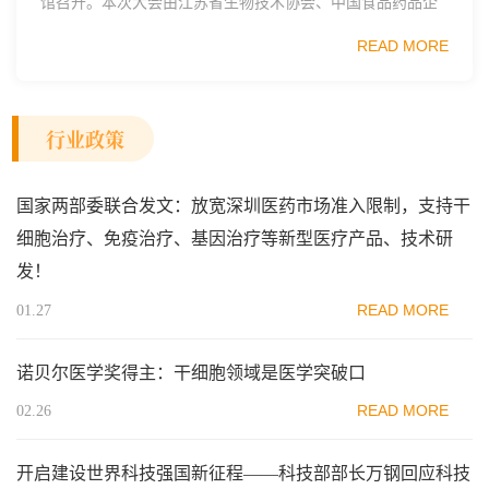
馆召开。本次大会由江苏省生物技术协会、中国食品药品企
业质量安全促进会细胞医药分会、武汉东湖国家自主创新示
READ MORE
范区生物医药行业协会、瑞士日内瓦长寿科学...
行业政策
国家两部委联合发文：放宽深圳医药市场准入限制，支持干
细胞治疗、免疫治疗、基因治疗等新型医疗产品、技术研
发！
READ MORE
01.27
诺贝尔医学奖得主：干细胞领域是医学突破口
READ MORE
02.26
开启建设世界科技强国新征程——科技部部长万钢回应科技