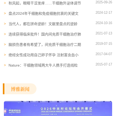
2025-09-26
秋风起，眼睛干涩发痒……干细胞外泌体调节
眼部免疫微环境，改善双眸
2024-12-17
盘点2024年干细胞和免疫细胞抗衰的关键文
献！解锁年度网络流行语“银发力量”
2024-10-16
当代人，都在拼命逆龄！文献里盘点的逆龄
“秘籍”，你了解几个？
2021-07-13
连续获得临床批件！国内间充质干细胞治疗肺
部疾病将走向大众
2019-07-15
脑损伤患者有希望了，间充质干细胞治疗二期
临床数据喜人！
2017-04-07
绝经女性成功用自己卵子怀孕 注射富含血小
板的血浆使卵巢恢复活力
2015-07-17
Nature：干细胞领域两大牛人携手打造线粒
体置换术
博雅新闻