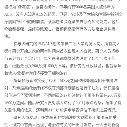
被称为“渐冻症”。据官方统计，每年约有5000名美国人被诊断为
ALS。没有人知道ALS的起因，但是，它涉及了大脑和脊髓中控制全
身肌肉神经细胞的崩溃。该病患者会逐渐失去肌肉控制能力，包括
呼吸和吞咽，最终导致死亡。目前仍然没有有效方法阻止这种疾
病。
参与该研究的15名ALS患者来自三所大学附属医院，所有病人
都在研究开始之前的两年时间内首次出现ALS症状。研究人员将参
与者分为五个治疗组，每名患者都向脊髓内注射了10到40次干细
胞，细胞数目从200万到1600万不等。该研究为开放试验，也就意味
着病人都知道他们将接受干细胞治疗。
所有参与者都接受了C3和C5区域之间颈部脊髓双侧干细胞注
射，剂量最高的治疗组不仅在颈部脊髓部位进行了注射，还在腰椎
部位进行了双侧注射，不同剂量治疗组注射的干细胞数量在200万到
1600万之间。随后研究人员对病人进行了9个月跟踪观察，搜集了有
关副作用的信息，还利用ALS功能评定量表评估了疾病进展情况。
研究人员发现，多数患者对脊髓注射大剂量的干细胞有耐受
性，但其中有两人出现了与治疗有关的严重并发症，一人出现脊髓