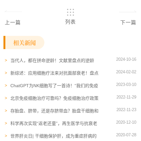
列表
上一篇
下一篇
相关新闻
2024-10-16
当代人，都在拼命逆龄！文献里盘点的逆龄
“秘籍”，你了解几个？
2024-02-02
新综述：应用细胞疗法来对抗面部衰老！盘点
不同干细胞及衍生物的功效
2023-03-10
ChatGPT为NK细胞写了一首诗！“我们的免疫
英雄，勇敢而真实”
2022-11-29
北京免疫细胞治疗可靠吗？免疫细胞治疗政策
环境及行业现状如何？
2022-11-23
存胎盘、脐带，还是存脐带血？胎盘干细胞和
造血干细胞有什么不同？
2020-12-10
科学再次实现“返老还童”，再生医学与抗衰老
你知多少？
2020-07-28
世界肝炎日| 干细胞保护肝，成为重症肝病的