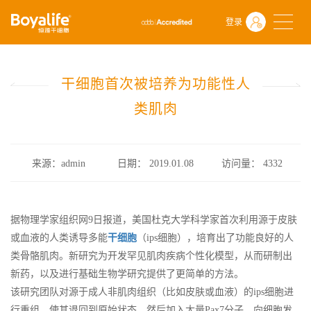
首页
什么是干细胞
前沿动态
登录
干细胞首次被培养为功能性人类肌肉
干细胞首次被培养为功能性人
类肌肉
来源：admin
日期： 2019.01.08
访问量：
4332
据物理学家组织网9日报道，美国杜克大学科学家首次利用源于皮肤
或血液的人类诱导多能
干细胞
（ips细胞），培育出了功能良好的人
类骨骼肌肉。新研究为开发罕见肌肉疾病个性化模型，从而研制出
新药，以及进行基础生物学研究提供了更简单的方法。
该研究团队对源于成人非肌肉组织（比如皮肤或血液）的ips细胞进
行重组，使其退回到原始状态，然后加入大量Pax7分子，向细胞发