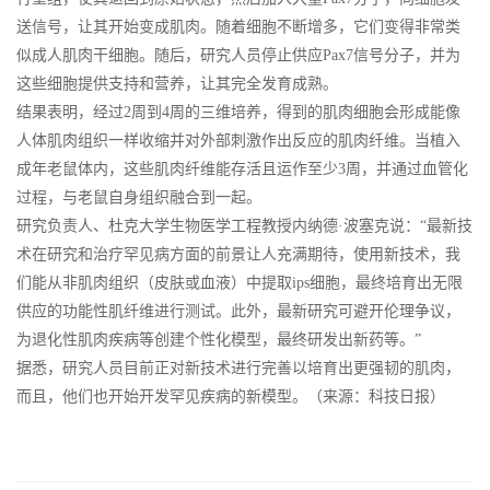
送信号，让其开始变成肌肉。随着细胞不断增多，它们变得非常类
似成人肌肉干细胞。随后，研究人员停止供应Pax7信号分子，并为
这些细胞提供支持和营养，让其完全发育成熟。
结果表明，经过2周到4周的三维培养，得到的肌肉细胞会形成能像
人体肌肉组织一样收缩并对外部刺激作出反应的肌肉纤维。当植入
成年老鼠体内，这些肌肉纤维能存活且运作至少3周，并通过血管化
过程，与老鼠自身组织融合到一起。
研究负责人、杜克大学生物医学工程教授内纳德·波塞克说：“最新技
术在研究和治疗罕见病方面的前景让人充满期待，使用新技术，我
们能从非肌肉组织（皮肤或血液）中提取ips细胞，最终培育出无限
供应的功能性肌纤维进行测试。此外，最新研究可避开伦理争议，
为退化性肌肉疾病等创建个性化模型，最终研发出新药等。”
据悉，研究人员目前正对新技术进行完善以培育出更强韧的肌肉，
而且，他们也开始开发罕见疾病的新模型。（来源：科技日报）