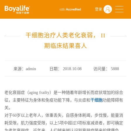
首页
什么是干细胞
前沿动态
登录
干细胞治疗人类老化衰弱， II期临床结果喜人
干细胞治疗人类老化衰弱， II
期临床结果喜人
来源：admin
日期： 2018.10.08
访问量：
5888
老化衰弱症（aging frailty）是一种随着年龄增长而症状增加的综合
征，主要特征为身体和免疫功能下降，与炎症和
干细胞
功能障碍有
关。
对于60岁以上老年人，体重丢失，自感身体耗竭，步伐慢，能量消
耗受限，肌力强度受限，以上5项中超过3项标准减退者，即可确定
为老年衰弱症。近年来，人们越来越认识到衰弱症带来的健康负