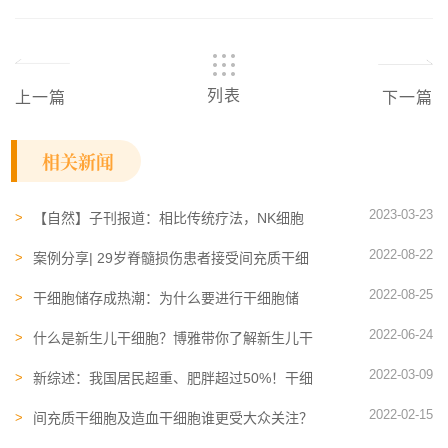
列表
上一篇
下一篇
相关新闻
2023-03-23
【自然】子刊报道：相比传统疗法，NK细胞
是一种有前途的脑肿瘤新疗法
2022-08-22
案例分享| 29岁脊髓损伤患者接受间充质干细
胞治疗，功能得到恢复
2022-08-25
干细胞储存成热潮：为什么要进行干细胞储
存？干细胞储存有什么作用？
2022-06-24
什么是新生儿干细胞？博雅带你了解新生儿干
细胞临床应用研究进展
2022-03-09
新综述：我国居民超重、肥胖超过50%！干细
胞如何帮助人们防控肥胖？
2022-02-15
间充质干细胞及造血干细胞谁更受大众关注？
看完你就知道了