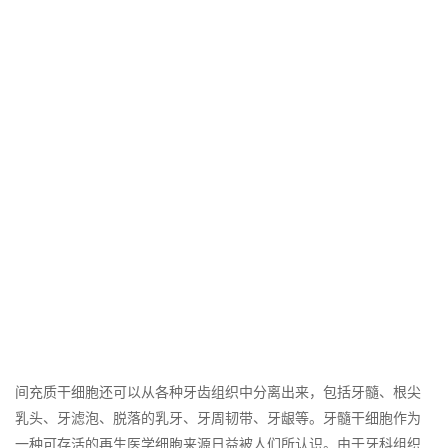
间充质干细胞还可以从各种牙齿组织中分离出来，包括牙髓、根尖
乳头、牙滤泡、脱落的乳牙、牙周韧带、牙龈等。牙髓干细胞作为
一种可存活的再生医学细胞来源日益被人们所认识。由于牙科组织