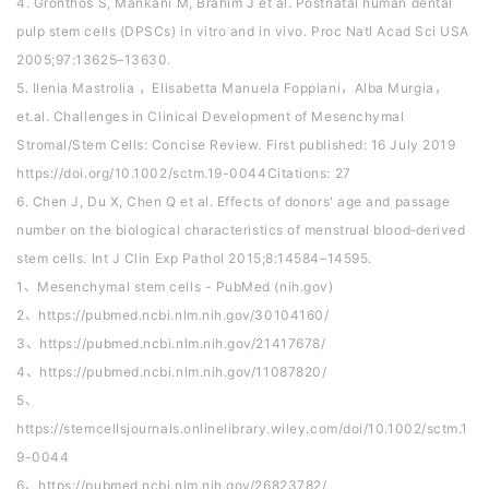
4. Gronthos S, Mankani M, Brahim J et al. Postnatal human dental
pulp stem cells (DPSCs) in vitro and in vivo. Proc Natl Acad Sci USA
2005;97:13625–13630.
5. Ilenia Mastrolia ，Elisabetta Manuela Foppiani，Alba Murgia，
et.al. Challenges in Clinical Development of Mesenchymal
Stromal/Stem Cells: Concise Review. First published: 16 July 2019
https://doi.org/10.1002/sctm.19-0044Citations: 27
6. Chen J, Du X, Chen Q et al. Effects of donors' age and passage
number on the biological characteristics of menstrual blood‐derived
stem cells. Int J Clin Exp Pathol 2015;8:14584–14595.
1、Mesenchymal stem cells - PubMed (nih.gov)
2、https://pubmed.ncbi.nlm.nih.gov/30104160/
3、https://pubmed.ncbi.nlm.nih.gov/21417678/
4、https://pubmed.ncbi.nlm.nih.gov/11087820/
5、
https://stemcellsjournals.onlinelibrary.wiley.com/doi/10.1002/sctm.1
9-0044
6、https://pubmed.ncbi.nlm.nih.gov/26823782/