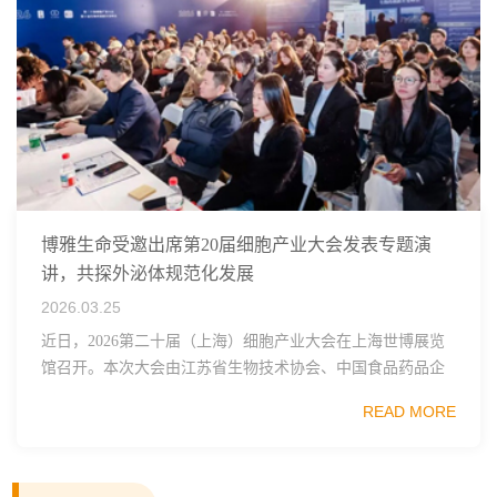
博雅生命受邀出席第20届细胞产业大会发表专题演
讲，共探外泌体规范化发展
2026.03.25
近日，2026第二十届（上海）细胞产业大会在上海世博展览
馆召开。本次大会由江苏省生物技术协会、中国食品药品企
业质量安全促进会细胞医药分会、武汉东湖国家自主创新示
READ MORE
范区生物医药行业协会、瑞士日内瓦长寿科学...