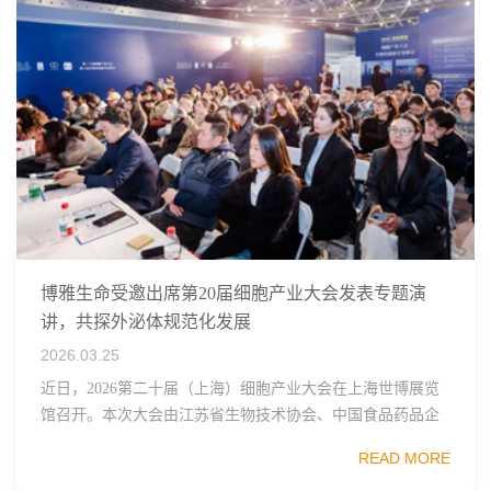
博雅生命受邀出席第20届细胞产业大会发表专题演
讲，共探外泌体规范化发展
2026.03.25
近日，2026第二十届（上海）细胞产业大会在上海世博展览
馆召开。本次大会由江苏省生物技术协会、中国食品药品企
业质量安全促进会细胞医药分会、武汉东湖国家自主创新示
READ MORE
范区生物医药行业协会、瑞士日内瓦长寿科学...