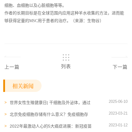
细胞、血细胞以及心脏细胞等等。
作者的长期目标是在全球范围内应用这种羊水收集的方法，进而能
够获得足量的MSC用于患者的治疗。（来源：生物谷）
列表
上一篇
下一篇
相关新闻
2025-06-10
世界女性生殖健康日| 干细胞及外泌体，通过
多种途径呵护女性生殖健康
2023-03-21
北京免疫细胞存储有什么意义？免疫细胞存
储，相当打了一剂“预防针”
2023-01-12
2022年最激动人心的5大癌症进展：新冠疫苗