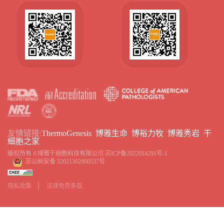
友情链接:
ThermoGenesis
博雅生命
博裕力牧
博雅秀岩
干
细胞之家
版权所有 ©博雅干细胞科技有限公司
苏ICP备2022014291号-1
苏公网安备 32021302000537号
隐私政策
法律免责条款