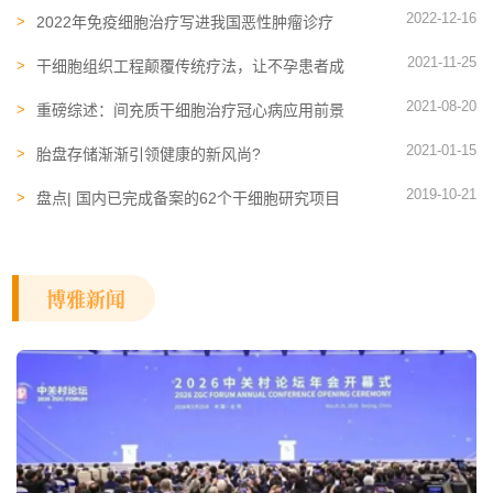
技术用于癌症、免疫细胞治疗实现十年无癌
2022-12-16
2022年免疫细胞治疗写进我国恶性肿瘤诊疗
指南！浅谈未来机遇与挑战
2021-11-25
干细胞组织工程颠覆传统疗法，让不孕患者成
功妊娠分娩
2021-08-20
重磅综述：间充质干细胞治疗冠心病应用前景
广阔
2021-01-15
胎盘存储渐渐引领健康的新风尚?
2019-10-21
盘点| 国内已完成备案的62个干细胞研究项目
博雅新闻