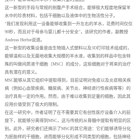
这一新型的手段与常规的剖腹产手术结合，能够极大程度地保留羊
水中的珍贵材料，包括干细胞以及液体中的生物活性分子。
“我们发现利用这一设备能够收集到一升左右的羊水，花费时间仅仅
90秒，而且对于母亲与婴儿都十分安全”，该研究的作者，副教授
Andreas Herbst说道。
这一新型的收集设备是由生物插入式塑料以及3D打印技术组成的，
能够温和以及无菌地收集大规模的羊水液，收集到的样品中包含特
殊的叫做间质液干细胞（MSC）的成分，这些细胞对于将来的治疗
具有潜在的意义。
MSC能够从其它组织中提取得到，目前证明对免疫以及炎症相关疾
病（例如心血管疾病、糖尿病、关节炎、神经退行性疾病等等）的
治疗具有一定的作用。然而，由于难以收集到足量的细胞，因此其
应用价值受到了极大的限制。
在这一研究中，作者证明了在不需要其它有创性医疗设备介入的前
提下，就能够分离得到MSC，这与传统的从骨髓中提取有明显的区
别。此外，研究者们还揭示了MSC的其它用途：它们能够诱导分化
为胚胎样的干细胞，进而能够分化形成不同类型的细胞，包括神经