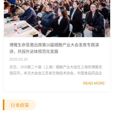
博雅生命受邀出席第20届细胞产业大会发表专题演
讲，共探外泌体规范化发展
2026.03.25
近日，2026第二十届（上海）细胞产业大会在上海世博展览
馆召开。本次大会由江苏省生物技术协会、中国食品药品企
业质量安全促进会细胞医药分会、武汉东湖国家自主创新示
READ MORE
范区生物医药行业协会、瑞士日内瓦长寿科学...
行业政策