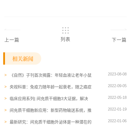
列表
上一篇
下一篇
相关新闻
2023-08-08
《自然》子刊首次揭露：年轻血液让老年小鼠
寿命延长10%，增加人类寿命8年
2022-09-05
央视科普：免疫力随年龄一起衰老，随之癌症
发病几率大幅攀升
2022-05-18
临床应用系列| 间充质干细胞3大证据，解决
免疫排斥问题
2022-01-19
间充质干细胞新应用：新型药物输送系统，推
动下一代治疗发展
2022-01-06
最新研究：间充质干细胞外泌体是一种潜在的
癌症生物疗法