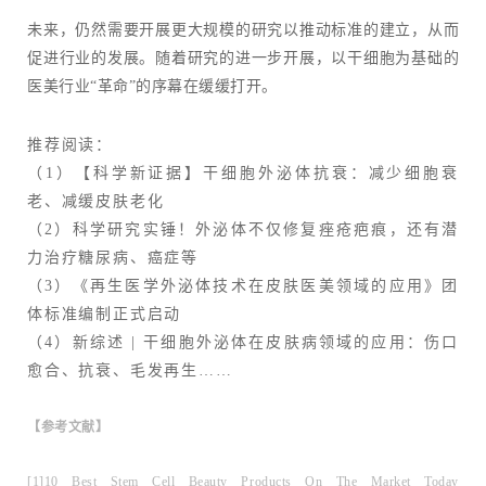
未来，仍然需要开展更大规模的研究以推动标准的建立，从而
促进行业的发展。随着研究的进一步开展，以干细胞为基础的
医美行业“革命”的序幕在缓缓打开。
推荐阅读：
（1）
【科学新证据】干细胞外泌体抗衰：减少细胞衰
老、减缓皮肤老化
（2）
科学研究实锤！外泌体不仅修复痤疮疤痕，还有潜
力治疗糖尿病、癌症等
（3）
《再生医学外泌体技术在皮肤医美领域的应用》团
体标准编制正式启动
（4）
新综述 | 干细胞外泌体在皮肤病领域的应用：伤口
愈合、抗衰、毛发再生……
【参考文献】
[1]10 Best Stem Cell Beauty Products On The Market Today