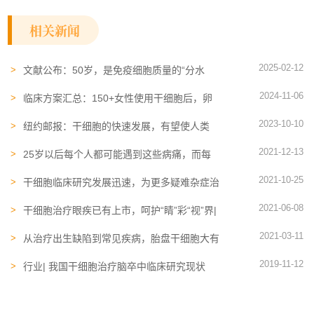
相关新闻
2025-02-12
文献公布：50岁，是免疫细胞质量的“分水
岭”！当你老了，它可能是疾病的“帮凶”
2024-11-06
临床方案汇总：150+女性使用干细胞后，卵
巢功能恢复
2023-10-10
纽约邮报：干细胞的快速发展，有望使人类
150岁寿命成常态
2021-12-13
25岁以后每个人都可能遇到这些病痛，而每
段人生都可能被干细胞守护或拯救
2021-10-25
干细胞临床研究发展迅速，为更多疑难杂症治
疗提供新的方向
2021-06-08
干细胞治疗眼疾已有上市，呵护“睛”彩“视”界|
全国爱眼日
2021-03-11
从治疗出生缺陷到常见疾病，胎盘干细胞大有
可为
2019-11-12
行业| 我国干细胞治疗脑卒中临床研究现状