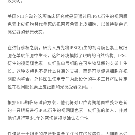
致失明。
美国NIH启动的这项临床研究就是要通过用iPSC衍生的视网膜
色素上皮细胞替代垂死的视网膜色素上皮细胞，以维持剩余光
感受器的健康状态。
在进行移植之前，研究人员先将iPSC衍生的视网膜色素上皮细
胞在单层细胞中生长，这种环境模拟了眼睛的自然结构。iPSC
衍生的视网膜色素上皮细胞单层细胞在可生物降解的支架上生
长。这种支架也不是什么普通的支架，而是可以促进细胞在视
网膜内整合。外科医生使用专门为此设计的手术工具将贴片定
位在视网膜色素上皮细胞和光感受器之间。、
根据I/IIa期临床试验方案，他们将对12位晚期地图样萎缩患者
的一只眼睛进行iPSC衍生的视网膜色素上皮细胞的植入，并对
他们进行至少1年的密切监视以确认安全性。
任何基于干细胞的疗法都需要关注潜在的致癌性，即细胞不受