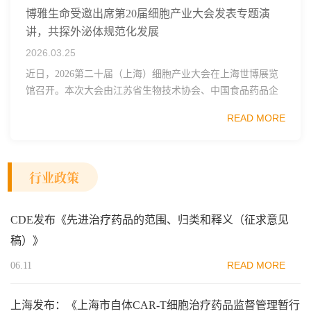
博雅生命受邀出席第20届细胞产业大会发表专题演
讲，共探外泌体规范化发展
2026.03.25
近日，2026第二十届（上海）细胞产业大会在上海世博展览
馆召开。本次大会由江苏省生物技术协会、中国食品药品企
业质量安全促进会细胞医药分会、武汉东湖国家自主创新示
READ MORE
范区生物医药行业协会、瑞士日内瓦长寿科学...
行业政策
CDE发布《先进治疗药品的范围、归类和释义（征求意见
稿）》
READ MORE
06.11
上海发布：《上海市自体CAR-T细胞治疗药品监督管理暂行