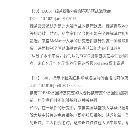
【10】JACS：绿茶提取物能够预防阿兹海默症
DOI：10.1021/jacs.7b05012
绿茶常常被认为是对大脑有益的健康饮品，绿茶提取物
等的功效。然而，科学家们至今仍不能完全理解其作用
最近，来自McMaster大学的研究者们则针对这一问
集，进而抑制了阿兹海默症患者认知能力的下降趋势。
“从分子水平来看，我们认为EGCG能够包裹在毒性寡
者，来自化学与化学生物学系的教授professor博士说道
【11】Cell：揭示小胶质细胞能量短缺为何会增加阿尔
doi：10.1016/j.cell.2017.07.023
携带TREM2基因特定突变的人要比携带这个基因更加
前，科学家们并不能够解释这种关联性。
如今，在一项新的研究中，来自美国华盛顿大学圣路易斯
除大脑中碎片的免疫细胞（即小胶质细胞）缺乏能量。
的斑块。当人们变老时，这些斑块往往在大脑中聚集。