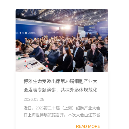
融...
博雅生命受邀出席第20届细胞产业大
会发表专题演讲，共探外泌体规范化
发展
2026.03.25
近日，2026第二十届（上海）细胞产业大会
在上海世博展览馆召开。本次大会由江苏省
生物技术协会、中国食品药品企业质量安全
READ MORE
促进会细胞医药分会、武汉东湖国家自主创