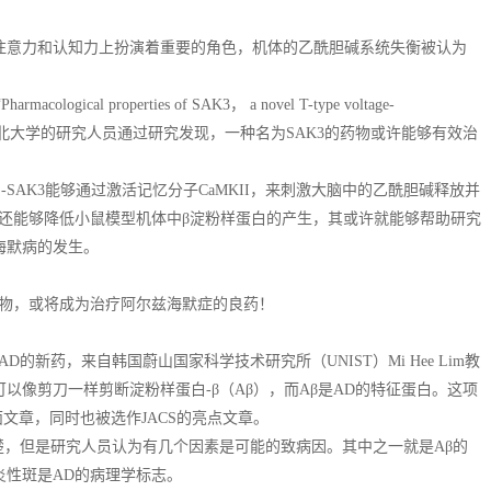
注意力和认知力上扮演着重要的角色，机体的乙酰胆碱系统失衡被认为
ical properties of SAK3， a novel T-type voltage-
告中，来自日本东北大学的研究人员通过研究发现，一种名为SAK3的药物或许能够有效治
SAK3能够通过激活记忆分子CaMKII，来刺激大脑中的乙酰胆碱释放并
AK3还能够降低小鼠模型机体中β淀粉样蛋白的产生，其或许就能够帮助研究
海默病的发生。
化合物，或将成为治疗阿尔兹海默症的良药！
新药，来自韩国蔚山国家科学技术研究所（UNIST）Mi Hee Lim教
像剪刀一样剪断淀粉样蛋白-β（Aβ），而Aβ是AD的特征蛋白。这项
面文章，同时也被选作JACS的亮点文章。
楚，但是研究人员认为有几个因素是可能的致病因。其中之一就是Aβ的
炎性斑是AD的病理学标志。