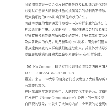
阿兹海默症是一类会引发记忆缺失以及认知能力退化的
兹海默症患者大脑特定细胞的损伤背后的机制扔不清除。根据最
现大脑细胞的DNA影响了退化症状的产生。
阿兹海默症的发病通常伴随着beta-淀粉样多肽的沉积
神经退化的产生。大脑的前叶、喙区往往会更加容易受
尽管有很多机制能够解释其中的差异，但研究者们首次发
及应答反应的作用。利用新型的ipsC技术，研究者们
家族遗传突变的人群皮肤细胞提取出来，并且体外诱导
默症更加敏感的细胞类型会积累更多beta淀粉样多肽。
【9】Nat Commun：科学家们找到阿兹海默症的最早期
DOI：10.1038/s41467-017-01150-x
最近，来自Lund大学的研究者们首次发现了大脑最早
有重要的意义。
在阿兹海默症发病过程中，大脑的变化主要是beta-淀
在发表在《Nature Communications》杂志上的一篇文
白囤积的现象。它发生于大脑的内部一个重要的功能网络