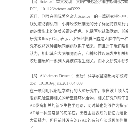
【5】Science：重大发现！大脑中的免疫细胞或和阿
DOI：10.1126/science.aal3222
近日，刊登在国际著名杂志Science上的一篇研究报
线免疫防御机制—小神经胶质细胞的分子标记特性进行
病的发生上扮演着关键的角色，包括阿尔兹海默病、帕
研究者Rusty Gage表示，小神经胶质细胞是大脑
究不仅将这种细胞同疾病联系了起来，而且对于我们后
认为，相比其它大脑细胞而言，和神经性疾病发生相关
胶质细胞和一系列人类疾病发生相关，而本文研究中研
【6】Alzheimers Dement：重磅！科学家鉴别出
doi：10.1016/j.jalz.2017.04.009
在一项利用代谢组学进行的大型研究中，来自波士顿大
发病风险直接相关的新型循环化合物，相关研究刊登于国际杂志A
AD发病相关的新型生物学通路，同时其也能够作为指
AD是一种最常见的痴呆症，患者主要表现为记忆力退化
大量精力，但目前并没有治疗AD的有效疗法或预防性
了。