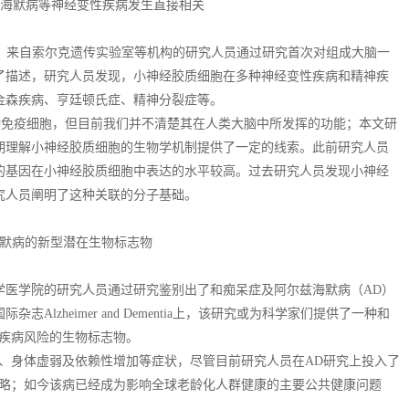
尔兹海默病等神经变性疾病发生直接相关
告中，来自索尔克遗传实验室等机构的研究人员通过研究首次对组成大脑一
了描述，研究人员发现，小神经胶质细胞在多种神经变性疾病和精神疾
金森疾病、亨廷顿氏症、精神分裂症等。
中的一种免疫细胞，但目前我们并不清楚其在人类大脑中所发挥的功能；本文研
期理解小神经胶质细胞的生物学机制提供了一定的线索。此前研究人员
的基因在小神经胶质细胞中表达的水平较高。过去研究人员发现小神经
究人员阐明了这种关联的分子基础。
阿尔兹海默病的新型潜在生物标志物
学医学院的研究人员通过研究鉴别出了和痴呆症及阿尔兹海默病（AD）
lzheimer and Dementia上，该研究或为科学家们提供了一种和
示疾病风险的生物标志物。
、身体虚弱及依赖性增加等症状，尽管目前研究人员在AD研究上投入了
策略；如今该病已经成为影响全球老龄化人群健康的主要公共健康问题