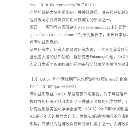
doi：10.1016/j.neuropharm.2017.01.011
乙酰胆碱是大脑中重要的一种神经递质，其在控制机体
是诱发阿尔兹海默病和血管性痴呆的原因之一。
近日，一项刊登在国际杂志Neuropharmacology上的题为“Pharmacolog
gated Ca2+ channel enhancer”的研究报
疗阿尔兹海默病。
这项研究中，研究人员通过研究发现，T型钙通道增强剂-
且改善大脑的认知功能；据研究者Fukunaga介绍，S
人员开发首个疾病修饰化药物来预防轻度至中度阿尔兹
【3】JACS：科学家找到可以水解淀粉样蛋白beta的
DOI：10.1021/jacs.6b09681
阿尔兹海默症（AD）是最常见的痴呆症，为了寻找治疗AD的
授领导的研究团队开发出了一种基于金属的化学物质，可以
研究成果是美国化学学会会志（JACS）2017年2月的封
AD是老年人的第六大死因，尽管AD的确切病因还不清
聚集，它被认为是神经炎性斑的幕后黑手之一，而神经