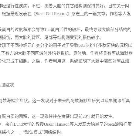
神经退行性疾病，不过，患者大脑的其它结构则保持完好。目前关于阿
近发表在《Stem Cell Reports》杂志上的一篇文章，作者等人发
，该蛋白的过度积累会导致Tau蛋白活性的破坏，最终导致大脑部分结构的
到损伤，而大脑的背区、尾部等结构则受到的损伤较小。
现了不同神经元自身分泌的因子对于导致beta淀粉样多肽斑块的沉积以
建立了有力的大脑不同区域体外培养系统。具体地，作者将具有阿兹海默症
分化形成干细胞。之后，作者利用这一系统证明了大脑中哪些对阿兹海
大脑症状
的阿兹海默症症状。这一发现对于未来的阿兹海默症研究以及早期诊断具
粉样蛋白质的囤积，这一现象往往在病征出现前20年就开始发生。
章中，来自Lund大学的教授Oskar Hansson等人发现大脑最早的beta淀粉样蛋
结构之一，“默认模式”网络结构。