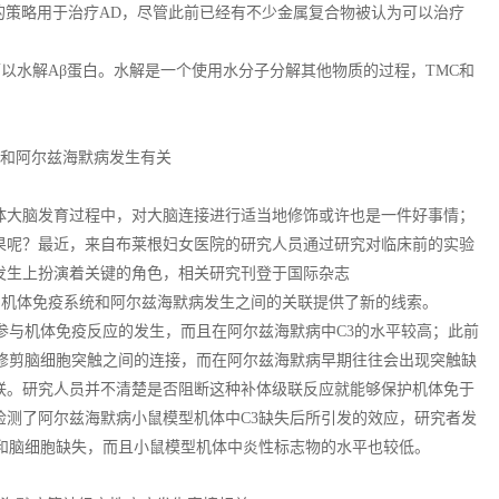
性的策略用于治疗AD，尽管此前已经有不少金属复合物被认为可以治疗
可以水解Aβ蛋白。水解是一个使用水分子分解其他物质的过程，TMC和
统竟和阿尔兹海默病发生有关
体大脑发育过程中，对大脑连接进行适当地修饰或许也是一件好事情；
果呢？最近，来自布莱根妇女医院的研究人员通过研究对临床前的实验
发生上扮演着关键的角色，相关研究刊登于国际杂志
这项研究或为后期阐明机体免疫系统和阿尔兹海默病发生之间的关联提供了新的线索。
参与机体免疫反应的发生，而且在阿尔兹海默病中C3的水平较高；此前
助修剪脑细胞突触之间的连接，而在阿尔兹海默病早期往往会出现突触缺
联。研究人员并不清楚是否阻断这种补体级联反应就能够保护机体免于
检测了阿尔兹海默病小鼠模型机体中C3缺失后所引发的效应，研究者发
触和脑细胞缺失，而且小鼠模型机体中炎性标志物的水平也较低。