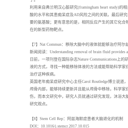
利用来自弗兰明汉心脏研究(framingham heart s
酸的水平和其患痴呆症及AD风险之间的关联。最后研
要的氨基酸；更有意思的是，相同反应产生的其它化合
在的新型药物靶点。
【7】Nat Commun：移除大脑中的液体就能够治疗阿
新闻阅读：Understanding removal of brain fluid provides ave
日前，一项刊登在国际杂志Nature Communicat
液的方式，寻找一种能移除体液的方法或能帮助科学家
治疗这种疾病。
英国老年痴呆症研究中心主任Carol Routledge
颅骨内部，能够持续更新并且能从颅骨中移除，科学家
伤，而本文研究中，研究人员就通过研究发现，沐浴大
研究观点。
【8】Stem Cell Rep：阿兹海默症患者大脑退化的机制
DOI：10.1016/j.stemcr.2017.10.015