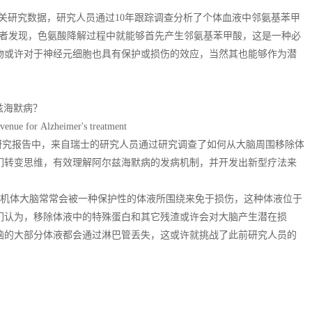
tudy)的相关研究数据，研究人员通过10年跟踪调查分析了个体血液中邻氨基苯甲
究者发现，色氨酸降解过程中就能够首先产生邻氨基苯甲酸，这是一种必
物或许对于神经元细胞也具有保护或损伤的效应，当然其也能够作为潜
尔兹海默病？
nue for Alzheimer's treatment
ions上的研究报告中，来自瑞士的研究人员通过研究调查了如何从大脑周围移除体
们转变思维，有效理解阿尔兹海默病的发病机制，并开发出新型疗法来
博士说道，机体大脑常常会被一种保护性的体液所围绕来免于损伤，这种体液位于
们认为，移除体液中的特殊蛋白和其它残渣或许会对大脑产生潜在损
脑的大部分体液都会通过淋巴管丢失，这或许就挑战了此前研究人员的