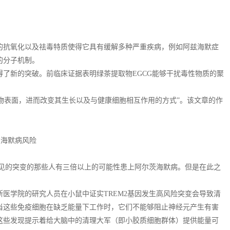
的抗氧化以及祛毒特质使得它具有缓解多种严重疾病，例如阿兹海默症
的分子机制。
题取得了新的突破。前临床证据表明绿茶提取物EGCG能够干扰毒性物质的聚
聚物表面，进而改变其生长以及与健康细胞相互作用的方式”。该文章的作
。
茨海默病风险
常见的突变的那些人有三倍以上的可能性患上阿尔茨海默病。但是在此之
医学院的研究人员在小鼠中证实TREM2基因发生高风险突变会导致清
当这些免疫细胞在缺乏能量下工作时，它们不能够阻止神经元产生有害
这些发现提示着给大脑中的清理大军（即小胶质细胞群体）提供能量可