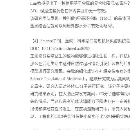
Lim教授提出了一种使用基于金属的复合物降低Aβ毒
AD，但是这些药物在体内实验中无一有效。
该研究团队发现一种叫做4甲基环拉胺（TMC）的晶体
金属结合后就可以利用外部水分子有效切断Aβ。
【4】Science子刊：重磅！科学家们发现机体免疫系
DOI：10.1126/scitranslmed.aaf6295
正如修剪杂草丛生的植物能够促进植物生长一样，在机
那么在后期生活中这种自然过程出错会引发什么样的后
模型进行研究发现，突触的细化或许在神经变性疾病的
Science Translational Medicine上，
文章中，研究人员对补体C3分子进行研究，该分子主要
研究结果表明，在大脑正常发育期间，C3分子能够帮
失的情况，而这和患者机体认知能力下降也存在一定关
损伤和神经变性的发生；在这项最新研究中，研究人员
现，工程化的C3缺失能够保护小鼠免于老化相关的突