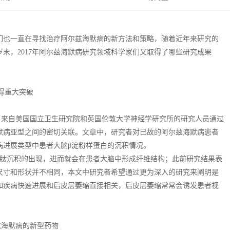
们也一直在寻找治疗阿尔兹海默病的新方法和策略，随着近年来研究的
末，2017年阿尔兹海默病研究领域科学家们又取得了哪些研究成果
取得重大突破
中，来自美国国立卫生研究院和英国伦敦大学神经学研究所的研究人员通过
默病亚型之间的密切关联。文章中，研究者对已故的阿尔兹海默病患者
病进展类型中患者大脑β淀粉样蛋白的沉积情况。
白肽沉积的出现，进而就会在患者大脑中形成纤维结构；此前研究结果表
尺寸和形状并不相同，本文中研究者希望通过更为深入的研究来阐明是
如疾病快速进展和后皮层萎缩直接相关，后皮层萎缩常常会诱发患者视
阿尔兹海默病的新型药物