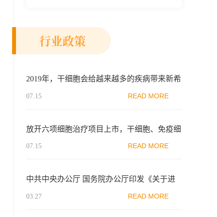
新示范区生物医药行业协会、瑞士日内瓦长
寿科学...
行业政策
2019年，干细胞会给越来越多的疾病带来新希
望！
READ MORE
07.15
放开六项细胞治疗项目上市，干细胞、免疫细
胞通通在列
READ MORE
07.15
中共中央办公厅 国务院办公厅印发《关于进
一步完善医疗卫生服务体系的意见》
READ MORE
03.27