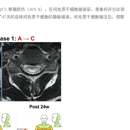
为C5 脊髓损伤（AIS A）。在间充质干细胞输液前，患者的评分达到
了47天的自体间充质干细胞的静脉输液。间充质干细胞输注后，观察