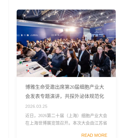
融...
博雅生命受邀出席第20届细胞产业大
会发表专题演讲，共探外泌体规范化
发展
2026.03.25
近日，2026第二十届（上海）细胞产业大会
在上海世博展览馆召开。本次大会由江苏省
生物技术协会、中国食品药品企业质量安全
READ MORE
促进会细胞医药分会、武汉东湖国家自主创