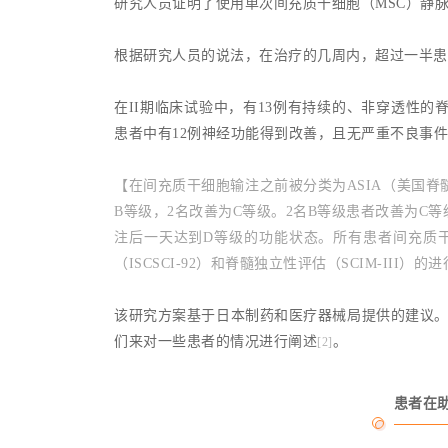
研究人员证明了使用单次间充质干细胞（MSC）静脉
根据研究人员的说法，在治疗的几周内，超过一半患
在II期临床试验中，有13例有持续的、非穿透性的
患者中有12例神经功能得到改善，且无严重不良事
【在间充质干细胞输注之前被分类为ASIA（美国脊
B等级，2名改善为C等级。2名B等级患者改善为C
注后一天达到D等级的功能状态。所有患者间充质
（ISCSCI-92）和脊髓独立性评估（SCIM-III
该研究方案基于日本制药和医疗器械局提供的建议。目前
们来对一些患者的情况进行阐述
。
[2]
患者在