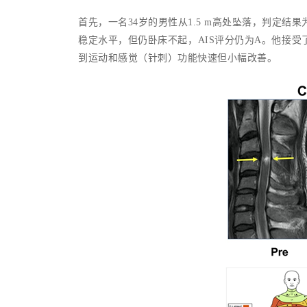
首先，一名34岁的男性从1.5 m高处坠落，判定结果
稳定水平，但仍卧床不起，AIS评分仍为A。他接受
到运动和感觉（针刺）功能快速但小幅改善。