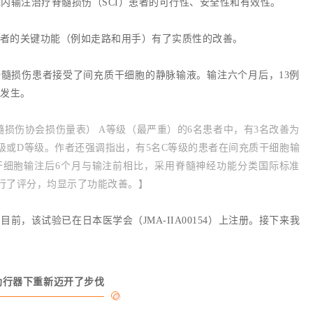
内输注治疗脊髓损伤（SCI）患者的可行性、安全性和有效性。
者的关键功能（例如走路和用手）有了实质性的改善。
脊髓损伤患者接受了间充质干细胞的静脉输液。输注六个月后，13例
件发生。
髓损伤协会损伤量表） A等级（最严重）的6名患者中，有3名改善为
等级或D等级。作者还强调指出，有5名C等级的患者在间充质干细胞输
干细胞输注后6个月与输注前相比，采用脊髓神经功能分类国际标准
）的进行了评分，均显示了功能改善。】
，该试验已在日本医学会（JMA-IIA00154）上注册。接下来我
助行器下重新迈开了步伐