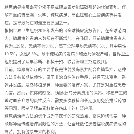
糖尿病是由胰岛素分泌不足或胰岛素功能障碍引起的代谢紊乱，伴
随严重的肾衰竭、失明、糖尿病足、高血压和心血管疾病等并发
症，是导致死亡的最重要原因之一。
根据世界卫生组织2016年发布的《全球糖尿病报告》，在全球范围
内，糖尿病的患病人数都在不断增加。在我国，目前糖尿病患者人
数为1.29亿，患病率为9.4%，高于全球平均患病率8.5%，其中男性
10.5%，女性8.3%。基于糖尿病的发病率和致死情况严峻，世界卫生
组织提出了及早诊断、积极干预、联合管理三招建议[1]。
目前，糖尿病治疗的主要手段是注射胰岛素并配合血糖监控，这种
方法具有长期依赖性，属于非治愈性治疗手段，并且无法避免一系
列并发症。胰岛移植是另一种重要的治疗方案，尤其是对重症患者
而言。然而，供体的缺乏、胰腺/胰岛分离费用的高昂、移植产生的
瞬时血液介导的炎性反应、需要多次移植和长期服用免疫排斥药物
等问题，限制了胰岛素移植在临床上的广泛应用。
糖尿病治疗方法的优化成为了医学的研究热点，临床迫切需要一种
能够冲破传统治疗局限性的方法，让全球数亿患者摆脱疾病造成的
痛苦，拥有健康未来的权利。