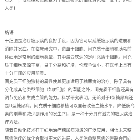
者之一，博雅控股集团致力于推进技术的临床转化和产业化，造福
人类！
结语
干细胞是治疗糖尿病的良好手段，因为它可以延缓糖尿病的进展和
消除并发症。在临床研究中，造血干细胞、间充质干细胞和胰岛前
体细胞是常用的细胞类型，其中最受欢迎的是间充质干细胞。间充
质干细胞来源丰富，易于分离和扩增，伦理争议小，在医学上具有
十分广阔的应用前景。
间充质干细胞独特的属性使其更加适用于糖尿病的治疗。除了具有
分化成其他类型细胞（如β细胞）的潜能之外，间充质干细胞还具有
调节免疫和生成血管的能力。科学研究表明，无论对于I型糖尿病还
是II型糖尿病，间充质干细胞移植可以显著改善血糖水平，降低胰岛
素的剂量和减少副作用的发生[3]，是一种十分具有潜力的糖尿病治
疗方法。
随着自动化技术在干细胞治疗糖尿病领域的广泛应用，相信未来糖
尿病治疗的优化会取得更大的进展，人类治愈糖尿病的道路会再向