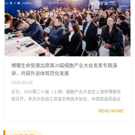
博雅生命受邀出席第20届细胞产业大会发表专题演
讲，共探外泌体规范化发展
2026.03.25
近日，2026第二十届（上海）细胞产业大会在上海世博展览
馆召开。本次大会由江苏省生物技术协会、中国食品药品企
业质量安全促进会细胞医药分会、武汉东湖国家自主创新示
READ MORE
范区生物医药行业协会、瑞士日内瓦长寿科学...