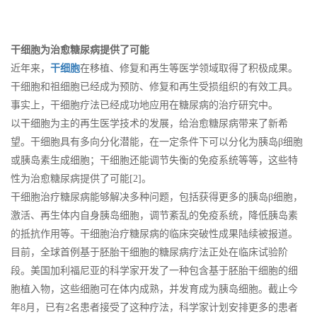
干细胞为治愈糖尿病提供了可能
近年来，
干细胞
在移植、修复和再生等医学领域取得了积极成果。
干细胞和祖细胞已经成为预防、修复和再生受损组织的有效工具。
事实上，干细胞疗法已经成功地应用在糖尿病的治疗研究中。
以干细胞为主的再生医学技术的发展，给治愈糖尿病带来了新希
望。干细胞具有多向分化潜能，在一定条件下可以分化为胰岛β细胞
或胰岛素生成细胞；干细胞还能调节失衡的免疫系统等等，这些特
性为治愈糖尿病提供了可能[2]。
干细胞治疗糖尿病能够解决多种问题，包括获得更多的胰岛β细胞，
激活、再生体内自身胰岛细胞，调节紊乱的免疫系统，降低胰岛素
的抵抗作用等。干细胞治疗糖尿病的临床突破性成果陆续被报道。
目前，全球首例基于胚胎干细胞的糖尿病疗法正处在临床试验阶
段。美国加利福尼亚的科学家开发了一种包含基于胚胎干细胞的细
胞植入物，这些细胞可在体内成熟，并发育成为胰岛细胞。截止今
年8月，已有2名患者接受了这种疗法，科学家计划安排更多的患者