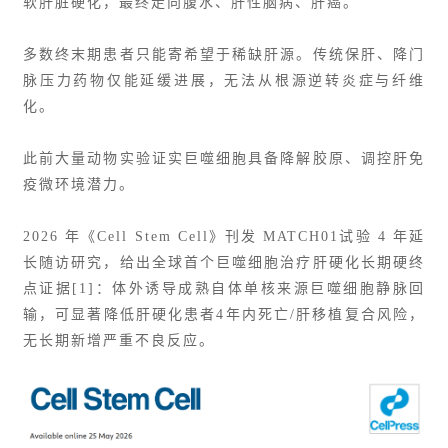
软肝脏硬化，最终走向腹水、
肝性脑病
、肝癌。
多数终末期患者只能寄希望于稀缺肝源。传统保肝、降门
脉压力药物仅能延缓进展，无法从根源逆转炎症与纤维
化。
此前大量动物实验证实巨噬细胞具备降解胶原、调控肝免
疫微环境潜力。
2026 年《Cell Stem Cell》刊发 MATCH01试验 4 年延
长随访研究，给出全球首个巨噬细胞治疗肝硬化长期硬终
点证据[1]：体外诱导成熟自体单核来源巨噬细胞静脉回
输，可显著降低肝硬化患者4年内死亡/肝移植复合风险，
无长期新增严重不良反应。