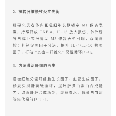
2. 扭转肝脏慢性炎症失衡
肝硬化患者体内巨噬细胞长期锁定 M1 促炎表
型，持续释放 TNF-α、IL-1β 放大损伤；体外诱
导自体巨噬细胞以 M2 修复表型回输，双向调
控：抑制促炎因子分泌、提升 IL-4/IL-10 抗炎
因子，打破 “炎症→纤维化” 恶性循环
。
[1-4]
3. 内源激活肝细胞再生
巨噬细胞分泌肝细胞生长因子、血管生成因子，
修复受损肝窦微循环，提升肝脏白蛋白合成能
力，改善肝脏合成功能，缓解腹水、低蛋白血症
等失代偿前兆
。
[1-4]