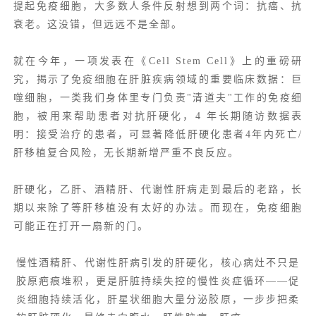
提起免疫细胞，大多数人条件反射想到两个词：抗癌、抗
衰老。这没错，但远远不是全部。
就在今年，一项发表在《
Cell Stem Cell
》上的重磅研
究，揭示了免疫细胞在肝脏疾病领域的重要临床数据：巨
噬细胞，一类我们身体里专门负责"清道夫"工作的免疫细
胞，被用来帮助患者对抗肝硬化，4 年长期随访数据表
明：接受治疗的患者，可显著降低肝硬化患者4年内死亡/
肝移植复合风险，无长期新增严重不良反应。
肝硬化，乙肝、酒精肝、
代谢性肝病
走到最后的老路，长
期以来除了等肝移植没有太好的办法。而现在，免疫细胞
可能正在打开一扇新的门。
慢性酒精肝、代谢性肝病引发的肝硬化，核心病灶不只是
胶原疤痕堆积，更是肝脏持续失控的慢性炎症循环——促
炎细胞持续活化，肝星状细胞大量分泌胶原，一步步把柔