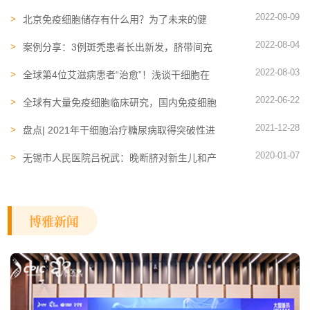
品！解析当下美容产业新趋势
2022-09-09
北京免疫细胞储存有什么用？为了未来的健
康，不妨提前了解
2022-08-04
案例分享：3例斑秃患者长出新发，脐带间充
质干细胞促进毛发生长实例
2022-08-03
全球第4位艾滋病患者“治愈”！浅谈干细胞在
HIV中的应用
2022-06-22
全球有大量免疫细胞临床研究，国内免疫细胞
临床应用情况如何？
2021-12-28
盘点| 2021年干细胞治疗糖尿病取得突破性进
展，向临床迈进
2020-01-07
无锡市人民医院吕祝武：晚断脐对新生儿和产
妇的影响
博雅新闻