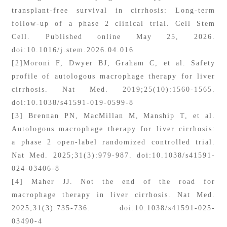
transplant-free survival in cirrhosis: Long-term
follow-up of a phase 2 clinical trial. Cell Stem
Cell. Published online May 25, 2026.
doi:10.1016/j.stem.2026.04.016
[2]Moroni F, Dwyer BJ, Graham C, et al. Safety
profile of autologous macrophage therapy for liver
cirrhosis. Nat Med. 2019;25(10):1560-1565.
doi:10.1038/s41591-019-0599-8
[3] Brennan PN, MacMillan M, Manship T, et al.
Autologous macrophage therapy for liver cirrhosis:
a phase 2 open-label randomized controlled trial.
Nat Med. 2025;31(3):979-987. doi:10.1038/s41591-
024-03406-8
[4] Maher JJ. Not the end of the road for
macrophage therapy in liver cirrhosis. Nat Med.
2025;31(3):735-736. doi:10.1038/s41591-025-
03490-4