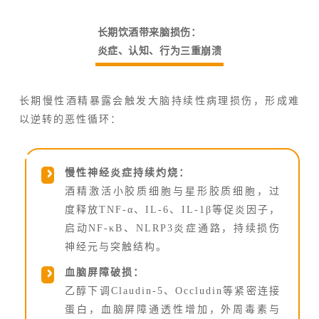
长期饮酒带来脑损伤：
炎症、认知、行为三重崩溃
长期慢性酒精暴露会触发大脑持续性病理损伤，形成难
以逆转的恶性循环：
慢性神经炎症持续灼烧：
酒精激活小胶质细胞与星形胶质细胞，过
度释放TNF-α、IL-6、IL-1β等促炎因子，
启动NF-κB、NLRP3炎症通路，持续损伤
神经元与突触结构。
血脑屏障破损：
乙醇下调Claudin-5、Occludin等紧密连接
蛋白，血脑屏障通透性增加，外周毒素与