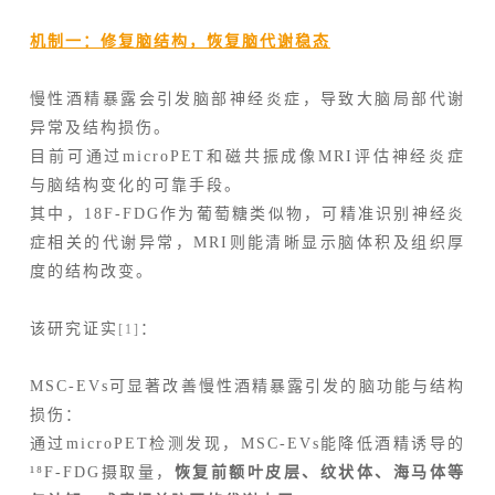
机制一：修复脑结构，恢复脑代谢稳态
慢性酒精暴露会引发脑部神经炎症，导致大脑局部代谢
异常及结构损伤。
目前可通过microPET和磁共振成像MRI评估神经炎症
与脑结构变化的可靠手段。
其中，18F-FDG作为葡萄糖类似物，可精准识别神经炎
症相关的代谢异常，MRI则能清晰显示脑体积及组织厚
度的结构改变。
该研究证实
：
[1]
MSC-EVs可显著改善慢性酒精暴露引发的脑功能与结构
损伤：
通过microPET检测发现，MSC-EVs能降低酒精诱导的
¹⁸F-FDG摄取量，
恢复前额叶皮层、纹状体、海马体等