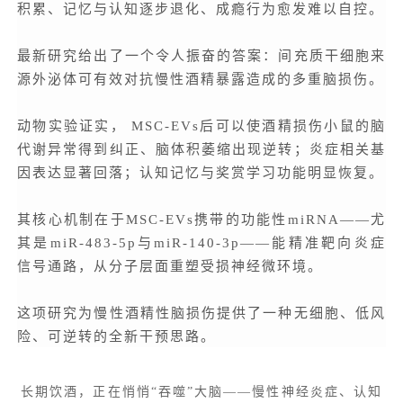
积累、记忆与认知逐步退化、成瘾行为愈发难以自控。
最新研究给出了一个令人振奋的答案：间充质干细胞来
源外泌体可有效对抗慢性酒精暴露造成的多重脑损伤。
动物实验证实， MSC-EVs后可以使酒精损伤小鼠的脑
代谢异常得到纠正、脑体积萎缩出现逆转；炎症相关基
因表达显著回落；认知记忆与奖赏学习功能明显恢复。
其核心机制在于MSC-EVs携带的功能性miRNA——尤
其是miR-483-5p与miR-140-3p——能精准靶向炎症
信号通路，从分子层面重塑受损神经微环境。
这项研究为慢性酒精性脑损伤提供了一种无细胞、低风
险、可逆转的全新干预思路。
长期饮酒，正在悄悄“吞噬”大脑——慢性神经炎症、认知