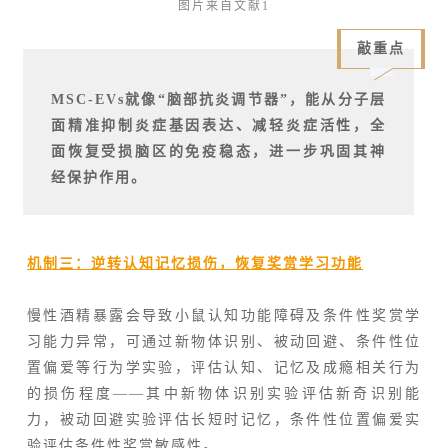
图片来自文献1
敲重点
MSC-EVs就像“脑部抗炎调节器”，能从分子层
面精准抑制炎症基因表达、减轻炎症活性，全
面恢复受损脑区的免疫稳态，进一步巩固其神
经保护作用。
机制三：逆转认知记忆损伤，恢复奖赏学习功能
慢性酒精暴露会导致小鼠认知功能障碍及条件性奖赏学
习能力异常，可通过新物体识别、被动回避、条件性位
置偏爱等行为学实验，评估认知、记忆及成瘾相关行为
的损伤程度——其中新物体识别实验评估新奇识别能
力，被动回避实验评估长短时记忆，条件性位置偏爱实
验评估条件性奖赏敏感性。