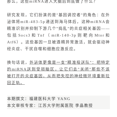
那么，这些miRNA进入大脑后到底做了什么？
研究发现，它们扮演的是"基因调控者"的角色：在外
泌体将miR-483-5p递送到海马体后，这种miRNA会
精准识别并抑制下游几个"捣乱"的炎症相关基因——
包括Socs3和Tnf（miR-140-3p则靶向Mtor和
Atf6）。这些基因一旦被酒精异常激活，就会驱动神
经炎症、干扰自噬和细胞应激反应。
换句话说，
外泌体更像是一支"精准投送队"：把特定
的miRNA送到受损脑区，让它们去"关闭"那些不该
被打开的炎症基因，从而把失控的神经微环境重新拉
回正轨。
本期撰文：福建医科大学 YANG
本文审核专家：江苏大学附属医院 李晶教授