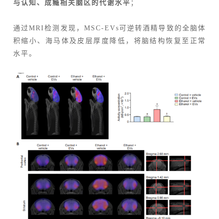
与认知、成瘾相关脑区的代谢水平
；
通过MRI检测发现，MSC-EVs可逆转酒精导致的全脑体
积缩小、海马体及皮层厚度降低，将脑结构恢复至正常
水平。