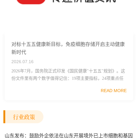
对标十五五健康新目标，免疫细胞存储开启主动健康
新时代
2026.07.16
2026年7月，国务院正式印发《国民健康"十五五"规划》。这
份文件里有两个数字值得记住：19项主要指标，24项重点任
务。其中一句表述直接点名了细胞治疗行业——"加快细胞
READ MORE
和...
行业政策
山东发布：鼓励外企依法在山东开展境外已上市细胞和基因