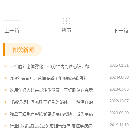
列表
上一篇
下一篇
相关新闻
2025-01-21
干细胞外泌体雾化！60分钟内到达心脏，帮
助心肌梗死后心肌重塑
2024-08-30
759名患者！汇总间充质干细胞修复软骨损
伤、肌腱损伤及骨损伤的临床实践
2023-03-03
这届年轻人越来越注重健康，干细胞储存究竟
有什么作用？
2022-12-07
【新证据】间充质干细胞外泌体：一种潜在的
癌症和抗衰老生物疗法
2020-09-30
胎盘干细胞有望抵御更多疾病威胁，成为疾病
的“良药”
2019-11-19
行业| 政策鼓励发展免疫细胞治疗 癌症等疾病
有望迎来新选择