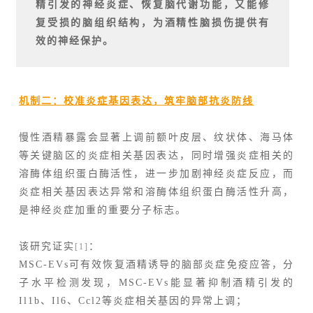
精引发的神经炎症、恢复脑代谢功能，又能修
复受损的脑组织结构，为酒精性脑损伤提供有
效的神经保护。
机制二：校准炎症基因表达，筑牢脑部抗炎防线
慢性酒精暴露会显著上调前额叶皮层、纹状体、海马体
等关键脑区的炎症相关基因表达，同时增强炎症相关的
溶酶体组织蛋白酶活性，进一步加剧神经炎症反应，而
炎症相关基因表达异常和溶酶体组织蛋白酶活性升高，
是神经炎症加重的重要分子标志。
该研究证实
：
[1]
MSC-EVs可有效恢复酒精诱导的脑部炎症免疫应答，分
子水平检测发现，MSC-EVs能显著抑制酒精引发的
Il1b、Il6、Ccl2等炎症相关基因的异常上调；