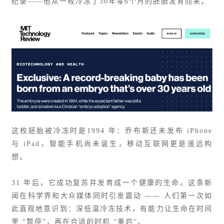
纪录——他从一枚冷冻了30年零6个月的胚胎发育而来。
这枚胚胎被冷冻时是1994 年：乔布斯还未发布 iPhone
与 iPad，智能手机尚未诞生，移动互联网更是遥远构
想。
31 年后，它成功复苏并发育成一个健康的生命。这条新
闻在科学界和大众媒体同时引发震动 —— 人们第一次如
此直观地意识到：深低温冷冻技术，有能力让生命在时间
里 “暂停”，再在合适的时机 “重启”。