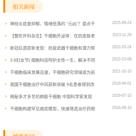
相关新闻
2025-09-24
神经炎症是抑郁、情绪低落的 “元凶”？盘点干
细胞外泌体改善抑郁的4大作用机制
2023-11-29
【整形外科杂志】干细胞外泌体：在抗皮肤老
化中起重要的作用
2022-03-24
新冠后遗症新发现：抗疫武器干细胞有潜力帮
助患者恢复
2022-03-08
3.8妇女节| 细胞科技呵护女性一生，解决不同
阶段的健康问题
2021-10-15
干细胞临床发展迅速，干细胞研究领域成为前
沿热点
2019-08-01
我国干细胞治疗中风获新突破 9名患者得到改
善
2019-07-15
揭秘多才多艺的肺脏干细胞 中国科学家发现
肺多能干细胞参与肺脏再生
2016-08-10
干细胞构建罕见癌症模型，快速筛选治疗药物