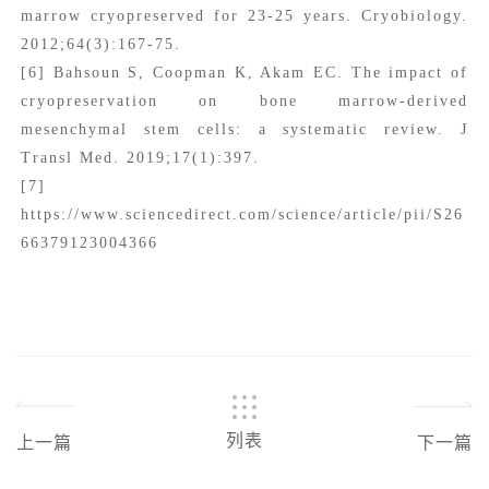
marrow cryopreserved for 23-25 years. Cryobiology.
2012;64(3):167-75.
[6] Bahsoun S, Coopman K, Akam EC. The impact of
cryopreservation on bone marrow-derived
mesenchymal stem cells: a systematic review. J
Transl Med. 2019;17(1):397.
[7]
https://www.sciencedirect.com/science/article/pii/S26
66379123004366
列表
上一篇
下一篇