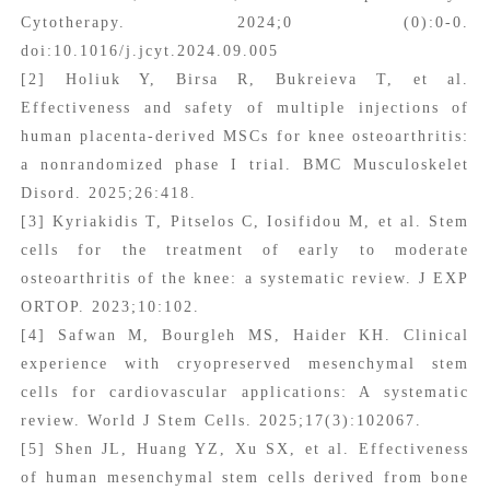
Cytotherapy. 2024;0 (0):0-0.
doi:10.1016/j.jcyt.2024.09.005
[2] Holiuk Y, Birsa R, Bukreieva T, et al.
Effectiveness and safety of multiple injections of
human placenta-derived MSCs for knee osteoarthritis:
a nonrandomized phase I trial. BMC Musculoskelet
Disord. 2025;26:418.
[3] Kyriakidis T, Pitselos C, Iosifidou M, et al. Stem
cells for the treatment of early to moderate
osteoarthritis of the knee: a systematic review. J EXP
ORTOP. 2023;10:102.
[4] Safwan M, Bourgleh MS, Haider KH. Clinical
experience with cryopreserved mesenchymal stem
cells for cardiovascular applications: A systematic
review. World J Stem Cells. 2025;17(3):102067.
[5] Shen JL, Huang YZ, Xu SX, et al. Effectiveness
of human mesenchymal stem cells derived from bone