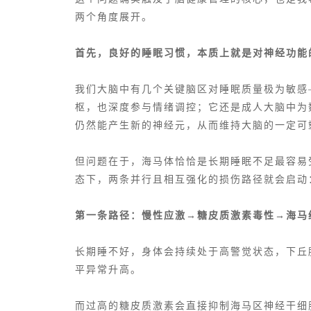
两个角度展开。
首先，良好的睡眠习惯，本质上就是对神经功
我们大脑中有几个关键脑区对睡眠质量极为敏感
枢，也深度参与情绪调控；它还是成人大脑中为
仍然能产生新的神经元，从而维持大脑的一定可
但问题在于，海马体恰恰是长期睡眠不足最容易
态下，两条并行且相互强化的损伤路径就会启动
第一条路径：慢性应激→糖皮质激素毒性→海马
长期睡不好，身体会持续处于高警觉状态，下丘脑
平异常升高。
而过高的糖皮质激素会直接抑制海马区神经干细