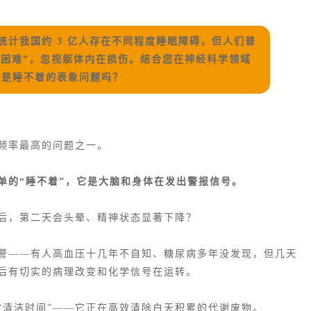
》统计我国约 3 亿人存在不同程度睡眠障碍，但人们普
睡困难”，忽视躯体内在损伤。结合您在神经科学领域
只是睡不着的表象问题吗？
频率最高的问题之一。
单的“睡不着”，它是大脑和身体在发出警报信号。
后，第二天会头晕、精神状态显著下降？
警——有人高血压十几年不自知、糖尿病多年没发现，但几天
后有切实的病理改变和化学信号在运转。
“清洁时间”——它正在高效清除白天积累的代谢废物。