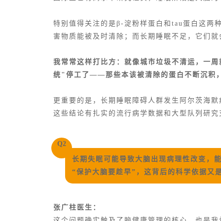
特别值得关注的是β-淀粉样蛋白和tau蛋白这
害物质能被及时清除；而长期睡眠不足，它们就
我常常这样打比方：就像城市垃圾不清运，一周
统"停工了——那些本该被清除的蛋白不断沉积
更重要的是，长期睡眠障碍人群发生阿尔茨海默
这些结论有扎实的流行病学数据和大型队列研究
Q2
长期失眠可能导致大脑出现病理性改变，
“保护大脑要趁早”，这背后的科学依据又
张广柱医生：
这个问题确实触及了脑健康管理的核心，也是我