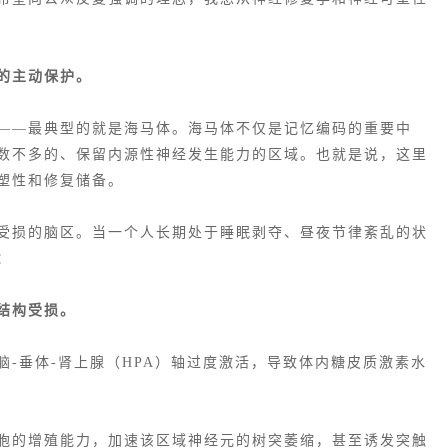
能的主动保护。
——最典型的就是海马体。海马体不仅是记忆编码的重要中
数不多的、保留内源性神经发生能力的区域。也就是说，这里
塑性和修复储备。
受损的脑区。当一个人长期处于睡眠剥夺、昼夜节律紊乱的状
：
结构受损。
-垂体-肾上腺（HPA）轴过度激活，导致体内糖皮质激素水
胞的增殖能力，加速该区域神经元的
树突萎缩
，甚至诱发突触