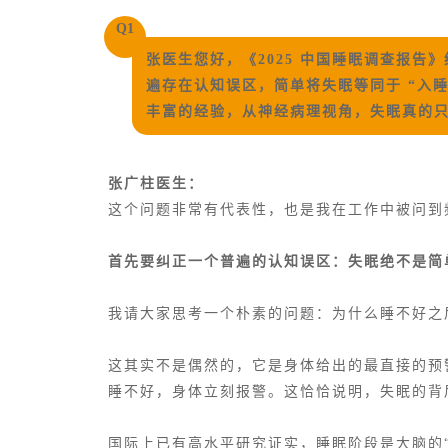
Q1
张医生您好，《2025 中国睡眠调查报告
遍存在认知误区，简单将失眠等同于 “入
丰富的经验，从神经病理视角，失眠真的
张广柱医生：
这个问题非常有代表性，也是我在工作中被问到
首先要纠正一个普遍的认知误区：失眠绝不是简
我请大家思考一个朴素的问题：为什么睡不好之
这其实不是偶然的，它是身体给出的最直接的预
睡不好，身体立刻报警。这恰恰说明，失眠的背
国际上已有高水平研究证实，睡眠阶段是大脑的