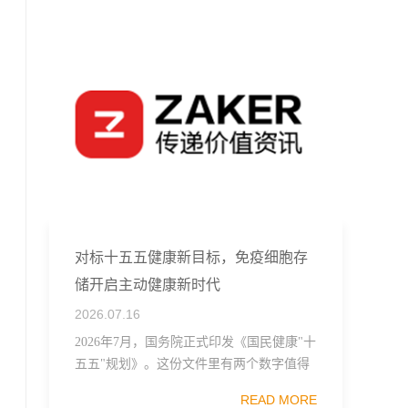
对标十五五健康新目标，免疫细胞存
储开启主动健康新时代
2026.07.16
2026年7月，国务院正式印发《国民健康"十
五五"规划》。这份文件里有两个数字值得
记住：19项主要指标，24项重点任务。其中
READ MORE
一句表述直接点名了细胞治疗行业——"加