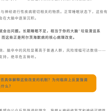
两种与神经退行性疾病密切相关的物质。正常睡眠状态下，这些有
会在大脑中逐渐沉积。
就会出问题。长期睡眠不足，相当于你的大脑"垃圾清运系
，而这些正是阿尔茨海默病的核心病理改变。
病、脑卒中的风险显著高于普通人群，风险增幅可达数倍——
支持，绝非危言耸听。
能否具体解释这些改变的机制？为何临床上反复强调
是什么？
希望向公众反复强调的理念，我想从神经修复学和神经可塑性