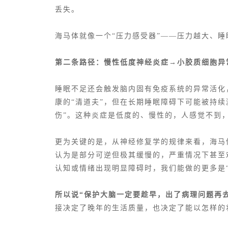
丢失。
海马体就像一个“压力感受器”——压力越大、
第二条路径：慢性
低度神经炎症
→小胶质细胞异
睡眠不足还会触发脑内固有免疫系统的异常活化
康的“清道夫”，但在长期睡眠障碍下可能被持
伤”。这种炎症是低度的、慢性的，人感觉不到
更为关键的是，从神经修复学的规律来看，海马
认为是部分可逆但极其缓慢的，严重情况下甚至
认知或情绪出现明显障碍时，我们能做的更多是“
所以说“保护大脑一定要趁早，出了病理问题再
接决定了晚年的生活质量，也决定了能以怎样的