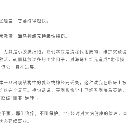
睡眠越差，它萎缩得越快。
常激活→海马神经元持续性损伤。
，尤其是小胶质细胞。它们本应是清除代谢废物、维护突触健
续激活，转而释放过多的炎症因子，对海马神经元造成“附带损
，但它一直在进展。
体一旦出现结构性的萎缩或
神经元丢失
，这种改变在临床上被
难以完全复原。换句话说，等到影像学上已经看到
海马萎缩
、
延缓”而非“逆转”。
去干预，那叫治疗，不叫保护。”
年轻时对大脑健康的管理，直
状态延续事业。