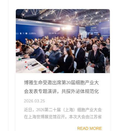
融...
博雅生命受邀出席第20届细胞产业大
会发表专题演讲，共探外泌体规范化
发展
2026.03.25
近日，2026第二十届（上海）细胞产业大会
在上海世博展览馆召开。本次大会由江苏省
生物技术协会、中国食品药品企业质量安全
READ MORE
促进会细胞医药分会、武汉东湖国家自主创