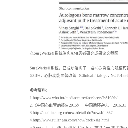
△SurgWerks®系统治愈AMI患者研究成果论文截图
SurgWerks®系统，已成功治愈了一名43岁急性心肌
60.3%，心脏功能显著改善（ClinicalTrials.gov N
参考资料：
1.http://www.who.int/mediacentre/factsheets/fs310/zh/
2.《中国心血管病报告2015》，中国循环杂志，2016,31（6
3.http://medline.org.cn/news/detail.do?newsId=867
4.http://www.suilengea.com/show/bzcfjxaig.html
5.Sanganalmath SK, Bolli R. Circ Res. 2013 Aug 30;113(6)