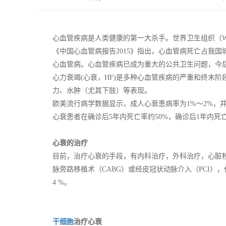
心血管疾病是人类健康的第一大杀手。世界卫生组织（WHO
《中国心血管病报告2015》指出，心血管病死亡占我国
心血管病。心血管疾病已成为重大的公共卫生问题，今后
心力衰竭(心衰，HF)是多种心血管疾病的严重和终末
力、水肿（尤其下肢）等表现。
欧美流行病学数据显示，成人心衰患病率为1%～2%，并
心衰患者在确诊后5年内死亡率约50%，确诊后1年内死亡
心衰的治疗
目前，治疗心衰的手段，有内科治疗，外科治疗，心脏
脉旁路移植术（CABG）或经皮冠状动脉介入（PCI）
4 %。
干细胞
治疗心衰