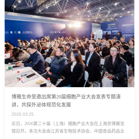
博雅生命受邀出席第20届细胞产业大会发表专题演
讲，共探外泌体规范化发展
2026.03.25
近日，2026第二十届（上海）细胞产业大会在上海世博展览
馆召开。本次大会由江苏省生物技术协会、中国食品药品企
业质量安全促进会细胞医药分会、武汉东湖国家自主创新示