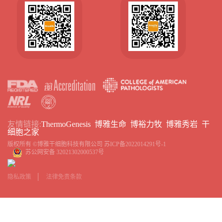
友情链接:
ThermoGenesis
博雅生命
博裕力牧
博雅秀岩
干
细胞之家
版权所有 ©博雅干细胞科技有限公司
苏ICP备2022014291号-1
苏公网安备 32021302000537号
隐私政策
法律免责条款