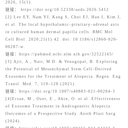
2026, 15(1).
链接： https://doi.org/10.52338/aods.2026.5412
[2] Lee EY, Nam YJ, Kang S, Choi EJ, Han I, Kim J,
et al. The local hypothalamic–pituitary–adrenal axis
in cultured human dermal papilla cells. BMC Mol
Cell Biol. 2020;21(1):42. doi: 10.1186/s12860-020-
00287-w.
链接：https://pubmed.ncbi.nlm.nih.gov/32522165/
[3] Ajit, A., Nair, M.D. & Venugopal, B. Exploring
the Potential of Mesenchymal Stem Cell–Derived
Exosomes for the Treatment of Alopecia. Regen. Eng.
Transl. Med. 7, 119–128 (2021).
链接：https://doi.org/10.1007/s40883-021-00204-3
[4]Ersan, M., Ozer, E., Akin, O. et al. Effectiveness
of Exosome Treatment in Androgenetic Alopecia:
Outcomes of a Prospective Study. Aesth Plast Surg
(2024).