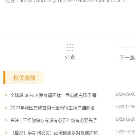
链接：https://doi.org/10.1007/s00266-024-04332-3
列表
下一篇
相关新闻
2024-09-06
全球超 30% 人受疼痛困扰！盘点间充质干细
胞改善腰痛、骨关节疼痛及神经痛的案例
2023-12-26
2023年我国完成首例干细胞衍生胰岛细胞治
疗糖尿病！盘点细胞治疗糖尿病的4个关键路
2022-12-26
径
关注 | 干细胞储存有没有必要？你有必要先了
解这几点....
2022-03-10
《自然》等期刊发文！细胞健康是对抗疾病和
抗衰的“终极大招”