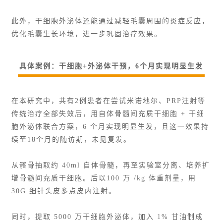
此外，干细胞外泌体还能通过减轻毛囊周围的炎症反应，
优化毛囊生长环境，进一步巩固治疗效果。
具体案例：干细胞+外泌体干预，6个月实现明显生发
在本研究中，共有2例患者在尝试米诺地尔、
PRP注射
等
传统治疗全部失效后，用自体骨髓间充质干细胞 + 干细
胞外泌体联合方案，6 个月实现明显生发，且这一效果持
续至18个月的随访期，未见复发。
从髂骨抽取约 40ml 自体骨髓，再至实验室分离、培养扩
增骨髓间充质干细胞。后以100 万 /kg 体重剂量，用
30G 细针头皮多点皮内注射。
同时，提取 5000 万干细胞外泌体，加入 1% 甘油制成