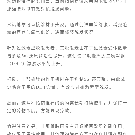
就药物治疗脱发而言，当前指南建议采用的米诺地尔与非
那雄胺均能有效对抗脱发问题。
米诺地尔可直接涂抹于头皮，通过促进血管舒张，增强毛
囊的营养与氧气供给，进而减轻脱发状况。
针对雄激素型脱发患者，其脱发缘由在于雄激素受体数量
增多及
5α-还原酶
活性提升，这促使了毛囊周边二氢睾酮
（DHT）激素水平的上升。
相反，非那雄胺的作用机制在于抑制5α-还原酶，由此减
少毛囊周围的DHT含量，有效应对雄激素型脱发。
然而，这两种指南推荐的药物需长期持续使用，并保持一
定的药物浓度，方能显现疗效。
值得注意的是，非那雄胺因具有妊娠期间致畸的副作用，
故仅限于男性使用。其他药物治疗方案也存在其潜在副作