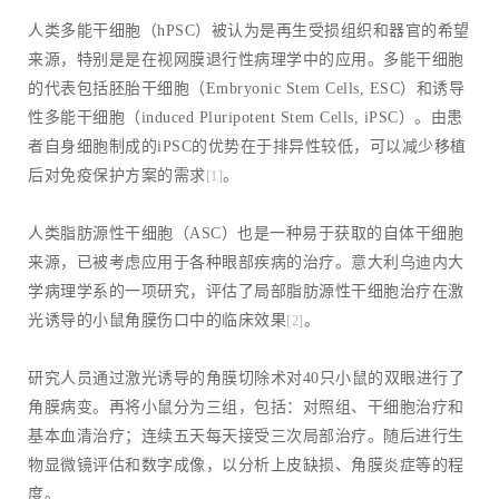
人类多能干细胞（hPSC）被认为是再生受损组织和器官的希望
来源，特别是是在视网膜退行性病理学中的应用。多能干细胞
的代表包括胚胎干细胞（Embryonic Stem Cells, ESC）和诱导
性多能干细胞（induced Pluripotent Stem Cells, iPSC）。由患
者自身细胞制成的iPSC的优势在于排异性较低，可以减少移植
后对免疫保护方案的需求
。
[1]
人类脂肪源性干细胞（ASC）也是一种易于获取的自体干细胞
来源，已被考虑应用于各种眼部疾病的治疗。意大利乌迪内大
学病理学系的一项研究，评估了局部脂肪源性干细胞治疗在激
光诱导的小鼠角膜伤口中的临床效果
。
[2]
研究人员通过激光诱导的角膜切除术对40只小鼠的双眼进行了
角膜病变。再将小鼠分为三组，包括：对照组、干细胞治疗和
基本血清治疗；连续五天每天接受三次局部治疗。随后进行生
物显微镜评估和数字成像，以分析上皮缺损、角膜炎症等的程
度。