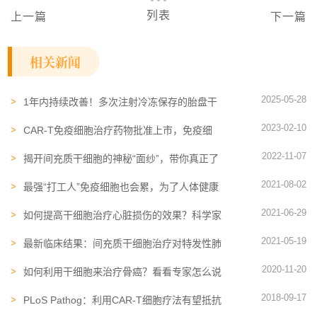
列表
上一篇
下一篇
相关新闻
2025-05-28
1年内持续改善！多次注射冷冻保存的胎盘干
细胞，关节疼痛、僵硬等显著改善
2023-02-10
CAR-T免疫细胞​治疗药物批准上市，免疫细
胞治疗时代的号角已经吹响
2022-11-07
揭开间充质干细胞的神秘“面纱”，带你真正了
解什么是间充质干细胞
2021-08-02
最强“打工人”免疫细胞也会累，为了人体健康
请善待它们！
2021-06-29
如何提高干细胞治疗心脏损伤的效果？科学家
找到新方法
2021-05-19
最新临床结果：间充质干细胞治疗对特发性肺
纤维化安全有效
2020-11-20
如何利用干细胞来治疗骨癌？看看专家怎么说
2018-09-17
PLoS Pathog：利用CAR-T细胞疗法有望抵抗
HIV感染