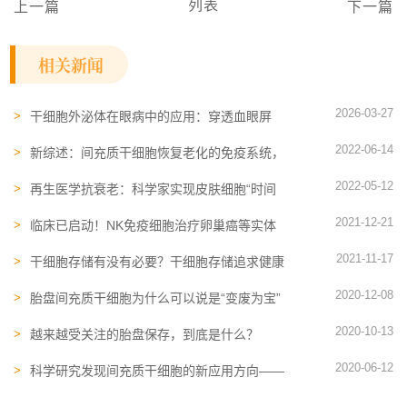
列表
上一篇
下一篇
相关新闻
2026-03-27
干细胞外泌体在眼病中的应用：穿透血眼屏
障、促愈合、抗排斥……
2022-06-14
新综述：间充质干细胞恢复老化的免疫系统，
改善健康
2022-05-12
再生医学抗衰老：科学家实现皮肤细胞“时间
跳跃”，年轻30岁
2021-12-21
临床已启动！NK免疫细胞治疗卵巢癌等实体
肿瘤向前迈进
2021-11-17
干细胞存储有没有必要？干细胞存储追求健康
新选择
2020-12-08
胎盘间充质干细胞为什么可以说是“变废为宝”
2020-10-13
越来越受关注的胎盘保存，到底是什么？
2020-06-12
科学研究发现间充质干细胞的新应用方向——
治疗子痫前期