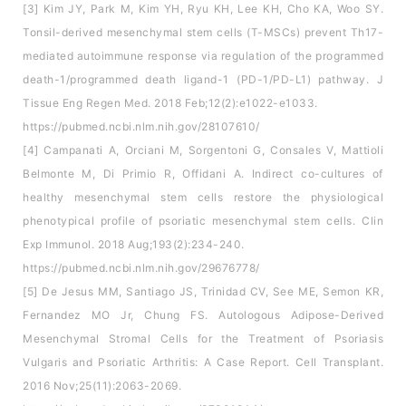
[3] Kim JY, Park M, Kim YH, Ryu KH, Lee KH, Cho KA, Woo SY.
Tonsil-derived mesenchymal stem cells (T-MSCs) prevent Th17-
mediated autoimmune response via regulation of the programmed
death-1/programmed death ligand-1 (PD-1/PD-L1) pathway. J
Tissue Eng Regen Med. 2018 Feb;12(2):e1022-e1033.
https://pubmed.ncbi.nlm.nih.gov/28107610/
[4] Campanati A, Orciani M, Sorgentoni G, Consales V, Mattioli
Belmonte M, Di Primio R, Offidani A. Indirect co-cultures of
healthy mesenchymal stem cells restore the physiological
phenotypical profile of psoriatic mesenchymal stem cells. Clin
Exp Immunol. 2018 Aug;193(2):234-240.
https://pubmed.ncbi.nlm.nih.gov/29676778/
[5] De Jesus MM, Santiago JS, Trinidad CV, See ME, Semon KR,
Fernandez MO Jr, Chung FS. Autologous Adipose-Derived
Mesenchymal Stromal Cells for the Treatment of Psoriasis
Vulgaris and Psoriatic Arthritis: A Case Report. Cell Transplant.
2016 Nov;25(11):2063-2069.