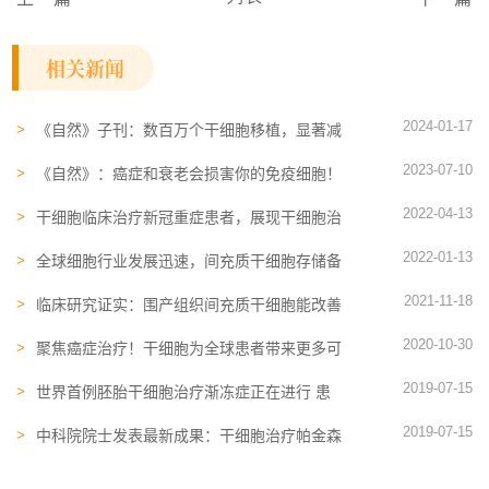
相关新闻
2024-01-17
《自然》子刊：数百万个干细胞移植，显著减
少糖尿病患者对胰岛素的需求
2023-07-10
《自然》：癌症和衰老会损害你的免疫细胞！
健康的免疫细胞在临床上更容易获得成功
2022-04-13
干细胞临床治疗新冠重症患者，展现干细胞治
疗行业新价值
2022-01-13
全球细胞行业发展迅速，间充质干细胞存储备
受关注
2021-11-18
临床研究证实：围产组织间充质干细胞能改善
脑瘫儿童的症状
2020-10-30
聚焦癌症治疗！干细胞为全球患者带来更多可
能
2019-07-15
世界首例胚胎干细胞治疗渐冻症正在进行 患
者已成功移植
2019-07-15
中科院院士发表最新成果：干细胞治疗帕金森
部分患者有明显改善