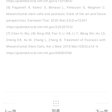
https://pubmed.ncbi.nlm.nih.gov/27301844/
[6] Paganelli A, Kaleci S, Benassi L, Pellacani G, Magnoni C.
Mesenchymal stem cells and psoriasis: State of the art and future
perspectives. Dermatol Ther. 2020 Mar;33(2):e13247.
https://pubmed.ncbi.nlm.nih.gov/32020703/
[7] Chen H, Niu JW, Ning HM, Pan X, Li XB, Li Y, Wang DH, Hu LD,
Sheng HX, Xu M, Zhang L, Zhang B. Treatment of Psoriasis with
Mesenchymal Stem Cells. Am J Med. 2016 Mar;129(3):e13-4.
https://pubmed.ncbi.nlm.nih.gov/26582058/
列表
上一篇
下一篇