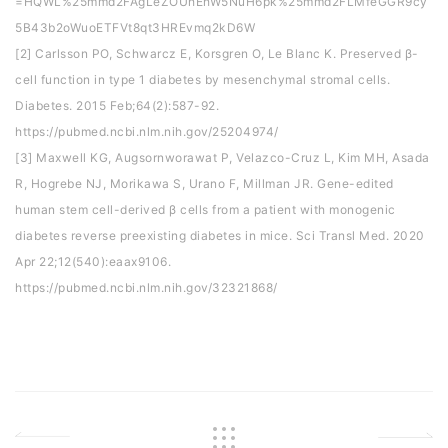
=HQWL%25mmd2FAgLeZOUhEhW5NuH6pk%25mmd2FLMfeGGR9cy
5B43b2oWuoETFVt8qt3HREvmq2kD6W
[2] Carlsson PO, Schwarcz E, Korsgren O, Le Blanc K. Preserved β-
cell function in type 1 diabetes by mesenchymal stromal cells.
Diabetes. 2015 Feb;64(2):587-92.
https://pubmed.ncbi.nlm.nih.gov/25204974/
[3] Maxwell KG, Augsornworawat P, Velazco-Cruz L, Kim MH, Asada
R, Hogrebe NJ, Morikawa S, Urano F, Millman JR. Gene-edited
human stem cell-derived β cells from a patient with monogenic
diabetes reverse preexisting diabetes in mice. Sci Transl Med. 2020
Apr 22;12(540):eaax9106.
https://pubmed.ncbi.nlm.nih.gov/32321868/