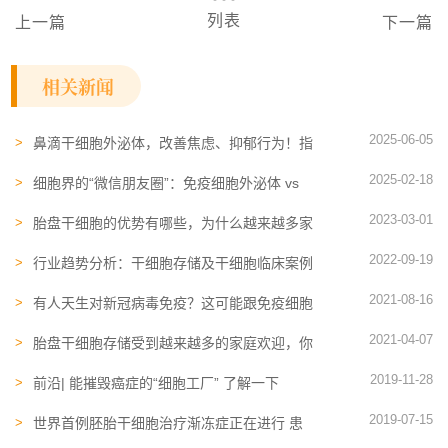
列表
上一篇
下一篇
相关新闻
2025-06-05
鼻滴干细胞外泌体，改善焦虑、抑郁行为！指
标减少近50%
2025-02-18
细胞界的“微信朋友圈”：免疫细胞外泌体 vs
干细胞外泌体，谁更牛？
2023-03-01
胎盘干细胞的优势有哪些，为什么越来越多家
庭选择胎盘存储？
2022-09-19
行业趋势分析：干细胞存储及干细胞临床案例
屡见不鲜
2021-08-16
有人天生对新冠病毒免疫？这可能跟免疫细胞
有关系！
2021-04-07
胎盘干细胞存储受到越来越多的家庭欢迎，你
知道为什么吗
2019-11-28
前沿| 能摧毁癌症的“细胞工厂” 了解一下
2019-07-15
世界首例胚胎干细胞治疗渐冻症正在进行 患
者已成功移植