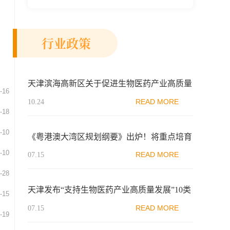
新示范区生物医药行业协会、瑞士日内瓦长
寿科学...
行业政策
天津滨海高新区关于促进生物医药产业高质量
-16
发展的鼓励办法
READ MORE
10.24
-18
-10
《粤港澳大湾区规划纲要》出炉！将重点培育
5G、生物医药等战略性新兴行业
-10
READ MORE
07.15
-28
天津发布“支持生物医药产业高质量发展”10类
-15
政策
READ MORE
07.15
-19