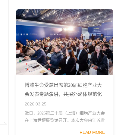
融...
博雅生命受邀出席第20届细胞产业大
会发表专题演讲，共探外泌体规范化
发展
2026.03.25
近日，2026第二十届（上海）细胞产业大会
在上海世博展览馆召开。本次大会由江苏省
生物技术协会、中国食品药品企业质量安全
READ MORE
促进会细胞医药分会、武汉东湖国家自主创