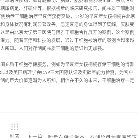
难治性疾病，如脊髓损伤、脑瘫、肌萎缩侧索硬化症、系统性红
、糖尿病足、肝硬化等，根据初步的临床研究报告，间充质干细胞对
首例胎盘干细胞治疗早衰症获得突破，14岁的早衰症女孩桐桐在北京
神和身体状况有利润显著改善，急速衰老的身体得到了缓解，皮肤变
。这是由北京大学第三医院与博雅干细胞合作展开的案例，这个案例
有潜力。随着医疗和科技的发展，通过干细胞被治疗的案例也越来越
的人所知。人们对存储间充质干细胞的意识也更加强。
充质干细胞存储服务，例如为早衰症女孩桐桐存储干细胞的博雅
RL以及美国病理学会CAP三大国际认证及实验室能力检测，为客户
存储的巨大价值逐渐为人所知，相信在不久的未来，干细胞治疗一定
列表
下一篇
：
胎盘​存储成常态！存储胎盘为家庭留下