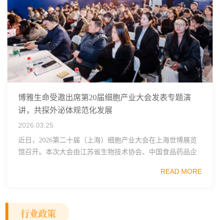
博雅生命受邀出席第20届细胞产业大会发表专题演
讲，共探外泌体规范化发展
2026.03.25
近日，2026第二十届（上海）细胞产业大会在上海世博展览
馆召开。本次大会由江苏省生物技术协会、中国食品药品企
业质量安全促进会细胞医药分会、武汉东湖国家自主创新示
READ MORE
范区生物医药行业协会、瑞士日内瓦长寿科学...
行业政策