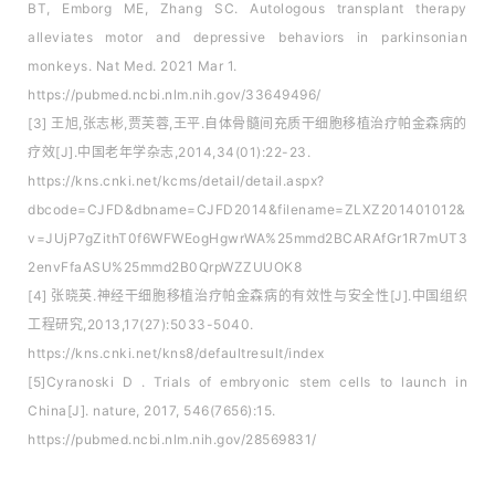
BT, Emborg ME, Zhang SC. Autologous transplant therapy
alleviates motor and depressive behaviors in parkinsonian
monkeys. Nat Med. 2021 Mar 1.
https://pubmed.ncbi.nlm.nih.gov/33649496/
[3] 王旭,张志彬,贾芙蓉,王平.自体骨髓间充质干细胞移植治疗帕金森病的
疗效[J].中国老年学杂志,2014,34(01):22-23.
https://kns.cnki.net/kcms/detail/detail.aspx?
dbcode=CJFD&dbname=CJFD2014&filename=ZLXZ201401012&
v=JUjP7gZithT0f6WFWEogHgwrWA%25mmd2BCARAfGr1R7mUT3
2envFfaASU%25mmd2B0QrpWZZUUOK8
[4] 张晓英.神经干细胞移植治疗帕金森病的有效性与安全性[J].中国组织
工程研究,2013,17(27):5033-5040.
https://kns.cnki.net/kns8/defaultresult/index
[5]Cyranoski D . Trials of embryonic stem cells to launch in
China[J]. nature, 2017, 546(7656):15.
https://pubmed.ncbi.nlm.nih.gov/28569831/