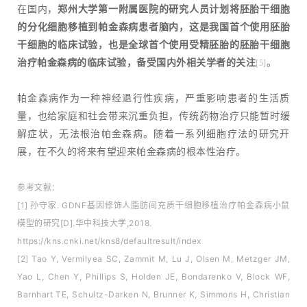
在国内，
郑州大学第一附属医院的研究人员计划将胚胎干细胞
的分化细胞移植到帕金森病患者脑内，这是我国首个使用胚胎
干细胞的临床试验，也是全球首个使用受精胚胎的胚胎干细胞
治疗帕金森病的临床试验，备受国内外相关学者的关注
。
[5]
帕金森病作为一种神经退行性疾病，严重影响患者的生活质
量，也给家庭和社会带来沉重负担，传统药物治疗只能暂时缓
解症状，无法根治帕金森病。随着一系列细胞疗法的研究开
展，在不久的将来有望迎来帕金森病的根本性治疗。
参考文献：
[1] 孙守家. GDNF基因修饰人脂肪间充质干细胞移植治疗帕金森病小鼠
模型的研究[D].华中科技大学,2018.
https://kns.cnki.net/kns8/defaultresult/index
[2] Tao Y, Vermilyea SC, Zammit M, Lu J, Olsen M, Metzger JM,
Yao L, Chen Y, Phillips S, Holden JE, Bondarenko V, Block WF,
Barnhart TE, Schultz-Darken N, Brunner K, Simmons H, Christian