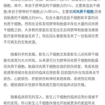
细胞。其中，来自于脐带血的干细胞占约5%，主要是造血干细
胞;来自于脐带的干细胞占5%到10%，主要是
间充质干细胞
;而来
自胎盘的干细胞占约90%，包含大量的造血干细胞和丰富的间
充质干细胞。然而在没有发现脐带和胎盘中存在大量的间充质
干细胞之前，大多数的家庭在宝宝出生后将脐带和胎盘当做是
医疗废弃物直接丢弃了。现在回头看那是丢弃了一份极其珍贵
不可再生的生物资源。
随着科学的发展，新生儿干细胞尤其是新生儿间充质干细
胞也渐渐为大众所知，从来源可分为脐带间充质干细胞和胎盘
间充质干细胞。胎盘间充质干细胞在组织损伤修复、免疫系统
疾病等领域也有良好的临床应用前景,目前国内外在包括骨关节
损伤、心脏损伤、肝脏损伤和神经系统疾病、系统性红斑狼
疮、硬皮病和炎性肠炎等疾病方面均有临床试验开展。
随着临床研究的深入，新生儿干细胞的临床应用价值被不
断的发现，所以新生儿干细胞存储也开始被更多的家庭所关