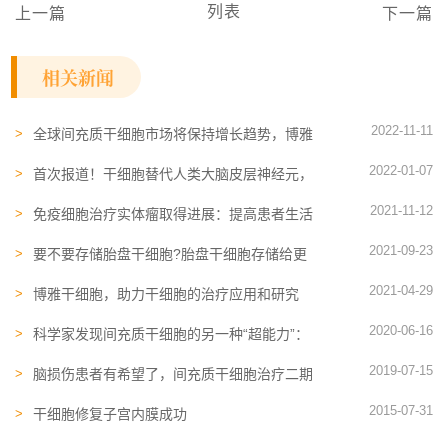
列表
上一篇
下一篇
相关新闻
2022-11-11
全球间充质干细胞市场将保持增长趋势，博雅
生命推动行业发展
2022-01-07
首次报道！干细胞替代人类大脑皮层神经元，
让大脑重生成为可能！
2021-11-12
免疫细胞治疗实体瘤取得进展：提高患者生活
质量、IND获批
2021-09-23
要不要存储胎盘干细胞?胎盘干细胞存储给更
多家庭带来福音!
2021-04-29
博雅干细胞，助力干细胞的治疗应用和研究
2020-06-16
科学家发现间充质干细胞的另一种“超能力”：
抗氧化
2019-07-15
脑损伤患者有希望了，间充质干细胞治疗二期
临床数据喜人！
2015-07-31
干细胞修复子宫内膜成功