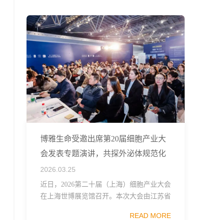
融...
博雅生命受邀出席第20届细胞产业大
会发表专题演讲，共探外泌体规范化
发展
2026.03.25
近日，2026第二十届（上海）细胞产业大会
在上海世博展览馆召开。本次大会由江苏省
生物技术协会、中国食品药品企业质量安全
READ MORE
促进会细胞医药分会、武汉东湖国家自主创