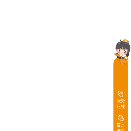
服务
热线
官方
微信