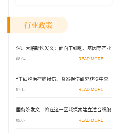
新示范区生物医药行业协会、瑞士日内瓦长
寿科学...
行业政策
深圳大鹏新区发文：面向干细胞、基因等产业
发展需求，积极争取先行先试政策推行
READ MORE
08.04
“干细胞治疗脑损伤、脊髓损伤研究获得中央
军委后勤保障部立项并开放申报
READ MORE
07.15
国务院发文！将在这一区域探索建立适合细胞
治疗、基因治疗研究发展的新型管理模式
READ MORE
09.07