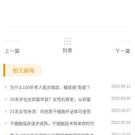
列表
上一篇
下一篇
相关新闻
2025-09-12
为什么100岁老人能对癌症、糖尿病“免疫”？
答案藏在他们的免疫炎症水平里
2025-03-20
20多岁也会卵巢早衰？女性的衰老，从卵巢
“退化”开始！干细胞及外泌体或可按下“暂停
2023-10-27
键”
21名女性亲测：间充质干细胞外泌体可提亮
肤色，改善皮肤色素沉着
2022-02-28
干细胞临床逐步成熟，干细胞技术带来跨时代
变革
2021-12-28