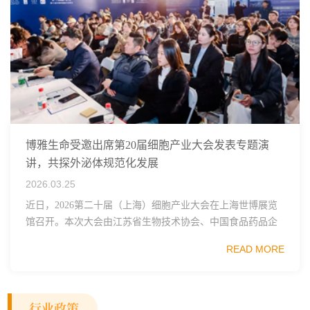
博雅生命受邀出席第20届细胞产业大会发表专题演
讲，共探外泌体规范化发展
2026.03.25
近日，2026第二十届（上海）细胞产业大会在上海世博展览
馆召开。本次大会由江苏省生物技术协会、中国食品药品企
业质量安全促进会细胞医药分会、武汉东湖国家自主创新示
READ MORE
范区生物医药行业协会、瑞士日内瓦长寿科学...
行业政策