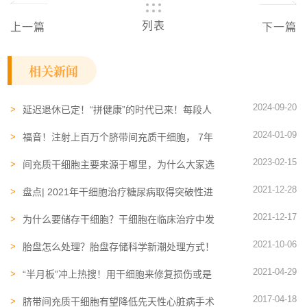
列表
上一篇
下一篇
相关新闻
2024-09-20
延迟退休已定！“拼健康”的时代已来！每段人
生都可能被干细胞守护或拯救
2024-01-09
福音！注射上百万个脐带间充质干细胞， 7年
面瘫终于被攻克
2023-02-15
间充质干细胞主要来源于哪里，为什么大家选
择存储胎盘间充质干细胞？
2021-12-28
盘点| 2021年干细胞治疗糖尿病取得突破性进
展，向临床迈进
2021-12-17
为什么要储存干细胞​？干细胞在临床治疗中发
挥着怎样的作用？
2021-10-06
胎盘​怎么处理？胎盘存储科学新潮处理方式！
2021-04-29
“半月板”冲上热搜！用干细胞来修复损伤或是
未来趋势
2017-04-18
脐带间充质干细胞有望降低先天性心脏病手术