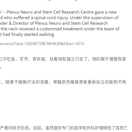
-newswire?rkey=20200728EN69020&filter=4315
着勺子吃饭、写字、穿衣服、扶着拐杖独立行走了。他的躯干慢慢恢复
。
来，随着干细胞疗法的发展，脊髓损伤瘫痪患者重新站立的案例不再
和严重的经济负担，目前，虽然提供专门的医学和外科护理降低了其死亡