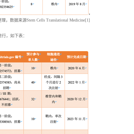
em Cells Translational Medicine[1]
进行，如下表：