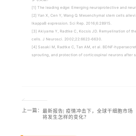
[1] The leading edge: Emerging neuroprotective and neuro
[2] Yan X, Cen Y, Wang Q. Mesenchymal stem cells allevi
IkappaB expression. Sci Rep. 2016;6:28915.
[3] Akiyama Y, Radtke C, Kocsis JD. Remyelination of the
cells. J Neurosci. 2002;22:6623‐6630.
[4] Sasaki M, Radtke C, Tan AM, et al. BDNF‐hypersecre
sprouting, and protection of corticospinal neurons after 
上一篇
：
最新报告| 疫情冲击下，全球干细胞市场
将发生怎样的变化？