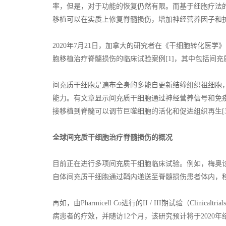
率，但是，对于功能的恢复仍然有限。而基于细胞疗法
移植可以在实质上修复脊髓损伤，增加神经营养因子和
2020年7月21日，加拿大的研究者在《干细胞转化医学》（Stem 
胞移植治疗脊髓损伤的临床试验案例[1]，其中包括间
间充质干细胞是遍布全身的多能自更新结缔组织祖细胞
能力。有文章显示间充质干细胞通过神经营养信号和免疫
接移植到脊髓可以调节巨噬细胞的活化和促进组织再生[3-
全球间充质干细胞治疗脊髓损伤的概况
目前正在进行多项间充质干细胞临床试验。例如，梅奥诊所正在进行的一
自体间充质干细胞通过鞘内递送至脊髓损伤患者体内，移植
再如，由Pharmicell Co进行的II / III期试验（Clini
病患者的疗效，并随访12个月，该研究预计将于2020年