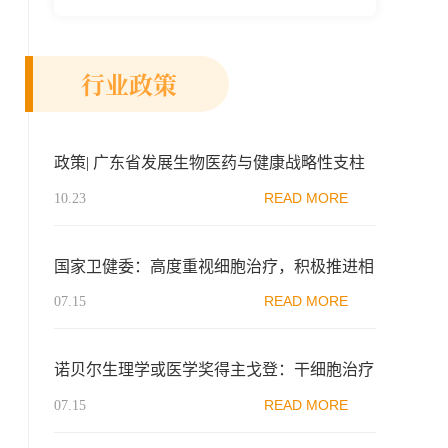
新示范区生物医药行业协会、瑞士日内瓦长
寿科学...
行业政策
政策| 广东省发展生物医药与健康战略性支柱
产业集群行动计划（2021-2025年）
READ MORE
10.23
国家卫健委：高度重视细胞治疗，积极推进相
关工作
READ MORE
07.15
诺贝尔生理学或医学奖得主戈登：干细胞治疗
路急不得
READ MORE
07.15