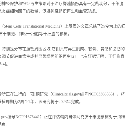
的神经保护和神经再生策略对于治疗脊髓损伤具有一定的功效，干细胞
抗炎症细胞因子的数量，促进神经组织再生和血管形成。
Cells Translational Medicine）上发表的文章总结了迄今为止的细
充质干细胞、神经干细胞等干细胞的移植。
，特别是分布在血管周围区域,它们具有再生肌肉、软骨、骨骼和脂肪的
调节促进血管生成并显著增强组织再生[2]。也有证据证明，干细胞直
4]。
项I期研究（Clinicaltrials.gov编号NCT03308565），将
周期为2周至1年，该研究将于2023年完成。
caltrials.gov编号NCT01676441）正在评估鞘内自体间充质干细胞移植对于颈椎
结束。