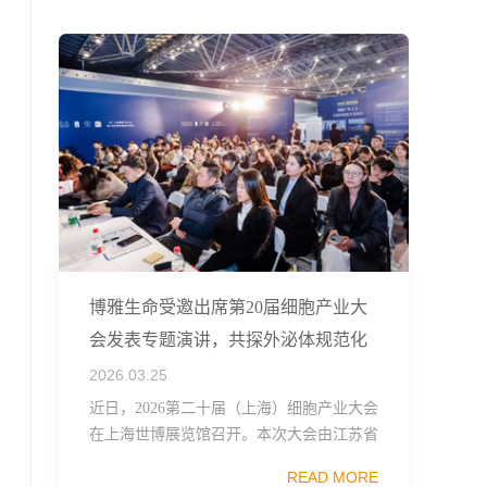
融...
博雅生命受邀出席第20届细胞产业大
会发表专题演讲，共探外泌体规范化
发展
2026.03.25
近日，2026第二十届（上海）细胞产业大会
在上海世博展览馆召开。本次大会由江苏省
生物技术协会、中国食品药品企业质量安全
READ MORE
促进会细胞医药分会、武汉东湖国家自主创