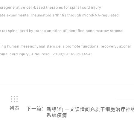
regenerative cell‐based therapies for spinal cord injury
ate experimental rheumatoid arthritis through microRNA‐regulated
 rat spinal cord by transplantation of identified bone marrow stromal
ting human mesenchymal stem cells promote functional recovery, axonal
spinal cord injury. J Neurosci. 2009;29:14932‐14941.
列表
下一篇
：
新综述| 一文读懂间充质干细胞治疗神
系统疾病